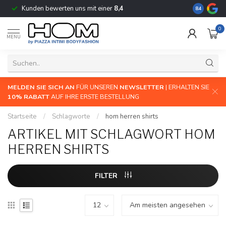
Kunden bewerten uns mit einer
8,4
Die größte 
8.4
0
MENU
MELDEN SIE SICH AN
FÜR UNSEREN
NEWSLETTER
| ERHALTEN SIE
10% RABATT
AUF IHRE ERSTE BESTELLUNG
Startseite
/
Schlagworte
/
hom herren shirts
ARTIKEL MIT SCHLAGWORT HOM
HERREN SHIRTS
FILTER