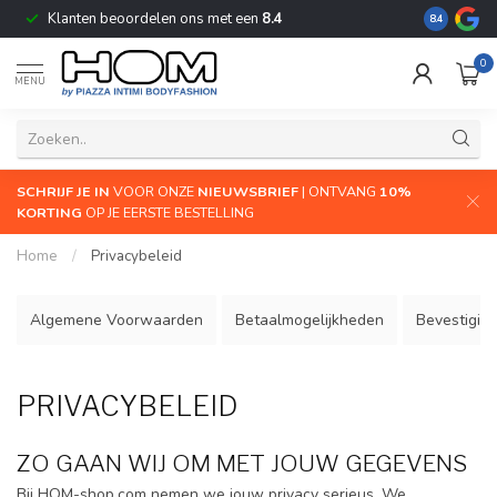
Klanten beoordelen ons met een
8.4
De grootste
8.4
0
MENU
SCHRIJF JE IN
VOOR ONZE
NIEUWSBRIEF
| ONTVANG
10%
KORTING
OP JE EERSTE BESTELLING
Home
/
Privacybeleid
Algemene Voorwaarden
Betaalmogelijkheden
Bevestigin
PRIVACYBELEID
ZO GAAN WIJ OM MET JOUW GEGEVENS
Bij HOM-shop.com nemen we jouw privacy serieus. We