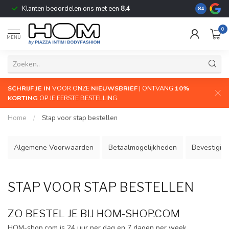
Klanten beoordelen ons met een
8.4
De grootste
8.4
0
MENU
SCHRIJF JE IN
VOOR ONZE
NIEUWSBRIEF
| ONTVANG
10%
KORTING
OP JE EERSTE BESTELLING
Home
/
Stap voor stap bestellen
Algemene Voorwaarden
Betaalmogelijkheden
Bevestigin
STAP VOOR STAP BESTELLEN
ZO BESTEL JE BIJ HOM-SHOP.COM
HOM-shop.com is 24 uur per dag en 7 dagen per week