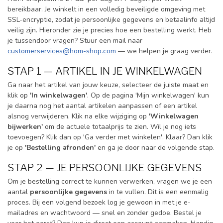
bereikbaar. Je winkelt in een volledig beveiligde omgeving met
SSL-encryptie, zodat je persoonlijke gegevens en betaalinfo altijd
veilig zijn. Hieronder zie je precies hoe een bestelling werkt. Heb
je tussendoor vragen? Stuur een mail naar
customerservices@hom-shop.com
— we helpen je graag verder.
STAP 1 — ARTIKEL IN JE WINKELWAGEN
Ga naar het artikel van jouw keuze, selecteer de juiste maat en
klik op
'In winkelwagen'
. Op de pagina 'Mijn winkelwagen' kun
je daarna nog het aantal artikelen aanpassen of een artikel
alsnog verwijderen. Klik na elke wijziging op
'Winkelwagen
bijwerken'
om de actuele totaalprijs te zien. Wil je nog iets
toevoegen? Klik dan op 'Ga verder met winkelen'. Klaar? Dan klik
je op
'Bestelling afronden'
en ga je door naar de volgende stap.
STAP 2 — JE PERSOONLIJKE GEGEVENS
Om je bestelling correct te kunnen verwerken, vragen we je een
aantal
persoonlijke gegevens
in te vullen. Dit is een eenmalig
proces. Bij een volgend bezoek log je gewoon in met je e-
mailadres en wachtwoord — snel en zonder gedoe. Bestel je