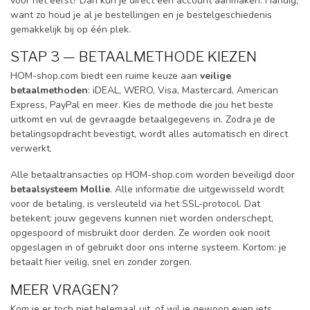
voor het eerst? Dan kun je direct een account aanmaken. Handig,
want zo houd je al je bestellingen en je bestelgeschiedenis
gemakkelijk bij op één plek.
STAP 3 — BETAALMETHODE KIEZEN
HOM-shop.com biedt een ruime keuze aan
veilige
betaalmethoden
: iDEAL, WERO, Visa, Mastercard, American
Express, PayPal en meer. Kies de methode die jou het beste
uitkomt en vul de gevraagde betaalgegevens in. Zodra je de
betalingsopdracht bevestigt, wordt alles automatisch en direct
verwerkt.
Alle betaaltransacties op HOM-shop.com worden beveiligd door
betaalsysteem Mollie
. Alle informatie die uitgewisseld wordt
voor de betaling, is versleuteld via het SSL-protocol. Dat
betekent: jouw gegevens kunnen niet worden onderschept,
opgespoord of misbruikt door derden. Ze worden ook nooit
opgeslagen in of gebruikt door ons interne systeem. Kortom: je
betaalt hier veilig, snel en zonder zorgen.
MEER VRAGEN?
Kom je er toch niet helemaal uit, of wil je gewoon even iets