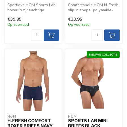
Sportieve HOM Sports Lab
Comfortabele HOM H-Fresh
boxer in zijdeachtige
slip in soepel polyamide-
polyamide-elastaan met
elastaan met naadloze
€39,95
€33,95
CeraVida F...
afwerkin...
Op voorraad
Op voorraad
NIEUWE COLLECTIE
HOM
HOM
H-FRESH COMFORT
SPORTS LAB MINI
BOXER BRIEFS NAVY
BRIEFS BLACK