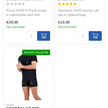
Frisse HOM H-Fresh boxer
Sportieve HOM Sports Lab
in ademende stof met
slip in zijdeachtige
geurreductie. Elastische
polyamide-elastaan met
€39,95
€33,95
tailleban...
CeraVida Fr...
Op voorraad
Op voorraad
NIEUWE COLLECTIE
HOM