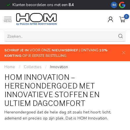
Klanten beoordelen ons met een
8.4
De grootste
8.4
0
MENU
SCHRIJF JE IN
VOOR ONZE
NIEUWSBRIEF
| ONTVANG
10%
KORTING
OP JE EERSTE BESTELLING
Home
/
Collecties
/
Innovation
HOM INNOVATION –
HERENONDERGOED MET
INNOVATIEVE STOFFEN EN
ULTIEM DAGCOMFORT
Herenondergoed dat de hele dag zit zoals het hoort: licht,
ademend en precies op zijn plek. Dat is HOM Innovation.