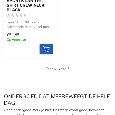
SPORTS LAB TEE-
SHIRT CREW-NECK
BLACK
Sportief HOM T-shirt in
ademende microvezel met
ergonomische snit en
€51,95
gaaszones v...
Op voorraad
Toon
1
-
7
van 7
ONDERGOED DAT MEEBEWEEGT, DE HELE
DAG
Goed ondergoed merk je niet. Het zit gewoon goed, beweegt