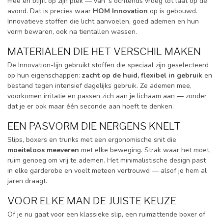
mee en blijft op zijn plek — van 's ochtends vroeg tot laat op de
avond. Dat is precies waar
HOM Innovation
op is gebouwd.
Innovatieve stoffen die licht aanvoelen, goed ademen en hun
vorm bewaren, ook na tientallen wassen.
MATERIALEN DIE HET VERSCHIL MAKEN
De Innovation-lijn gebruikt stoffen die speciaal zijn geselecteerd
op hun eigenschappen:
zacht op de huid, flexibel in gebruik
en
bestand tegen intensief dagelijks gebruik. Ze ademen mee,
voorkomen irritatie en passen zich aan je lichaam aan — zonder
dat je er ook maar één seconde aan hoeft te denken.
EEN PASVORM DIE NERGENS KNELT
Slips, boxers en trunks met een ergonomische snit die
moeiteloos meeveren
met elke beweging. Strak waar het moet,
ruim genoeg om vrij te ademen. Het minimalistische design past
in elke garderobe en voelt meteen vertrouwd — alsof je hem al
jaren draagt.
VOOR ELKE MAN DE JUISTE KEUZE
Of je nu gaat voor een klassieke slip, een ruimzittende boxer of