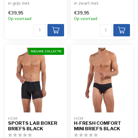
in grijs met
in zwart met
geurreducerende
geurreducerende
€39,95
€39,95
technologie. Elastische ta...
technologie. Elastische ta...
Op voorraad
Op voorraad
NIEUWE COLLECTIE
HOM
HOM
SPORTS LAB BOXER
H-FRESH COMFORT
BRIEFS BLACK
MINI BRIEFS BLACK