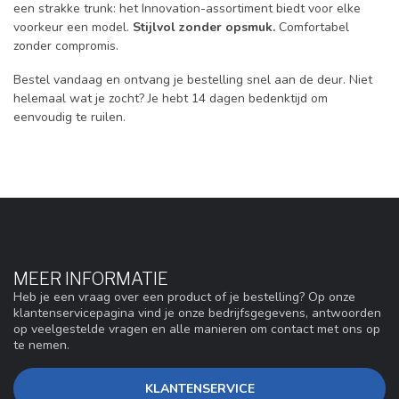
een strakke trunk: het Innovation-assortiment biedt voor elke
voorkeur een model.
Stijlvol zonder opsmuk.
Comfortabel
zonder compromis.
Bestel vandaag en ontvang je bestelling snel aan de deur. Niet
helemaal wat je zocht? Je hebt 14 dagen bedenktijd om
eenvoudig te ruilen.
MEER INFORMATIE
Heb je een vraag over een product of je bestelling? Op onze
klantenservicepagina vind je onze bedrijfsgegevens, antwoorden
op veelgestelde vragen en alle manieren om contact met ons op
te nemen.
KLANTENSERVICE