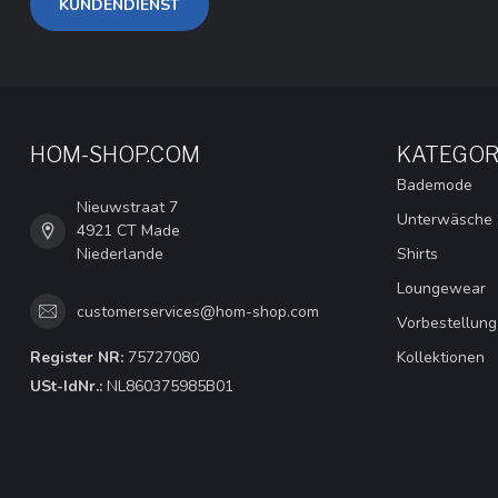
KUNDENDIENST
HOM-SHOP.COM
KATEGOR
Bademode
Nieuwstraat 7
Unterwäsche
4921 CT Made
Niederlande
Shirts
Loungewear
customerservices@hom-shop.com
Vorbestellung
Register NR:
75727080
Kollektionen
USt-IdNr.:
NL860375985B01