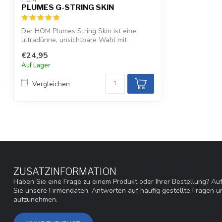
HOM
PLUMES G-STRING SKIN
Der HOM Plumes String Skin ist eine
ultradünne, unsichtbare Wahl mit
Mikrofasers...
€24,95
Auf Lager
Vergleichen
ZUSATZINFORMATION
Haben Sie eine Frage zu einem Produkt oder Ihrer Bestellung? Au
Sie unsere Firmendaten, Antworten auf häufig gestellte Fragen un
aufzunehmen.