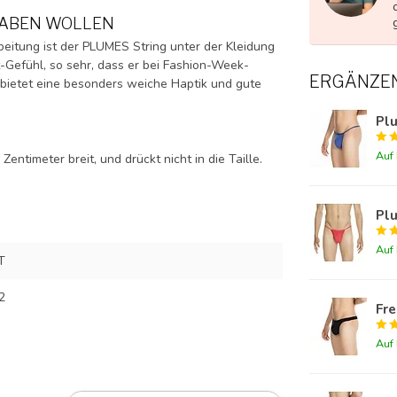
HABEN WOLLEN
eitung ist der PLUMES String unter der Kleidung
t-Gefühl, so sehr, dass er bei Fashion-Week-
ERGÄNZE
bietet eine besonders weiche Haptik und gute
Pl
Auf
entimeter breit, und drückt nicht in die Taille.
Pl
Auf
T
2
Fre
Auf