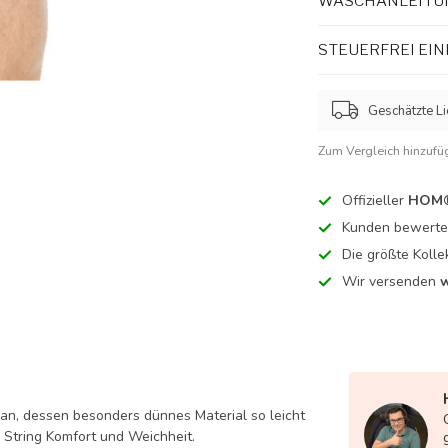
WASCHANLEITU
STEUERFREI EI
Geschätzte Li
Zum Vergleich hinzufü
Offizieller
HOM®
Kunden bewerten
Die größte Kolle
Wir versenden
w
han, dessen besonders dünnes Material so leicht
er String Komfort und Weichheit.