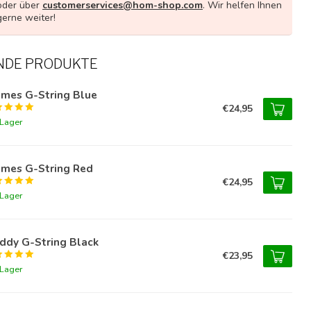
oder über
customerservices@hom-shop.com
. Wir helfen Ihnen
gerne weiter!
NDE PRODUKTE
umes G-String Blue
€24,95
 Lager
umes G-String Red
€24,95
 Lager
ddy G-String Black
€23,95
 Lager