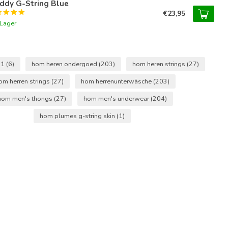
ddy G-String Blue
€23,95
 Lager
31
(6)
hom heren ondergoed
(203)
hom heren strings
(27)
om herren strings
(27)
hom herrenunterwäsche
(203)
hom men's thongs
(27)
hom men's underwear
(204)
hom plumes g-string skin
(1)