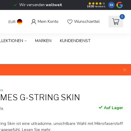
Wir versenden
weltweit
8.4
1638
reviews
0
Mein Konto
Wunschzettel
EUR
LLEKTIONEN
MARKEN
KUNDENDIENST
ws
MES G-STRING SKIN
Auf Lager
St.
ng Skin ist eine ultradünne, unsichtbare Wahl mit Mikrofaserstoff
Tragegefühl.
Lesen Sie mehr
.