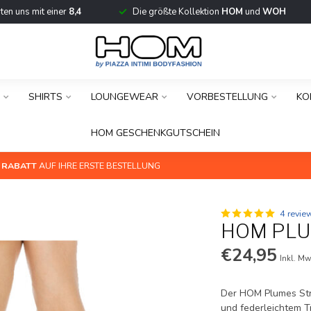
en uns mit einer
8,4
Die größte Kollektion
HOM
und
WOH
SHIRTS
LOUNGEWEAR
VORBESTELLUNG
KO
HOM GESCHENKGUTSCHEIN
 RABATT
AUF IHRE ERSTE BESTELLUNG
4 revie
HOM PLU
€24,95
Inkl. Mw
Der HOM Plumes Stri
und federleichtem 