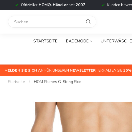
Offizieller
HOM®-Händler
seit
2007
Kunden bewert
STARTSEITE
BADEMODE
UNTERWÄSCHE
MELDEN SIE SICH AN
FÜR UNSEREN
NEWSLETTER
| ERHALTEN SIE
10%
Startseite
/
HOM Plumes G-String Skin