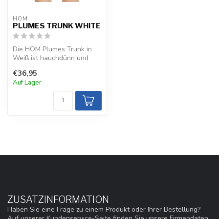
HOM
PLUMES TRUNK WHITE
Die HOM Plumes Trunk in
Weiß ist hauchdünn und
unsichtbar unter der
€36,95
Kleidung, mi...
Auf Lager
ZUSATZINFORMATION
Haben Sie eine Frage zu einem Produkt oder Ihrer Bestellung?
Auf unserer Kundenservice-Seite finden Sie unsere Firmendaten,