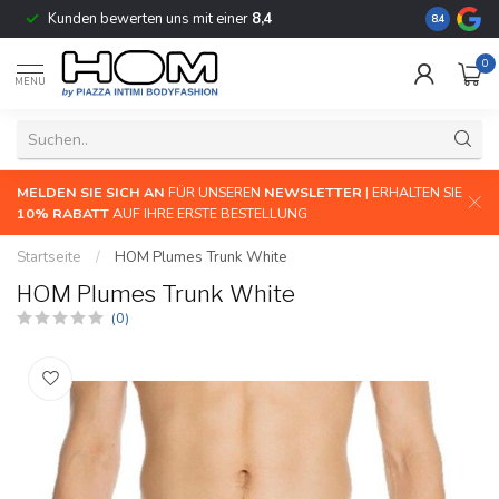
Kunden bewerten uns mit einer
8,4
Die größte 
8.4
0
MENU
MELDEN SIE SICH AN
FÜR UNSEREN
NEWSLETTER
| ERHALTEN SIE
10% RABATT
AUF IHRE ERSTE BESTELLUNG
Startseite
/
HOM Plumes Trunk White
HOM Plumes Trunk White
(0)