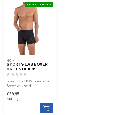
NEUE KOLLEKTION
HOM
SPORTS LAB BOXER
BRIEFS BLACK
Sportliche HOM Sports Lab
Boxer aus seidiger
Polyamid-Elasthan mit
€39,95
CeraVida-Fres...
Auf Lager