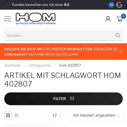
Kunden bewerten uns mit einer
8,4
Die größte 
8.4
0
MENU
MELDEN SIE SICH AN
FÜR UNSEREN
NEWSLETTER
| ERHALTEN SIE
10% RABATT
AUF IHRE ERSTE BESTELLUNG
Startseite
/
Schlagworte
/
hom 402807
ARTIKEL MIT SCHLAGWORT HOM
402807
FILTER