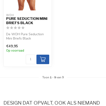
WOH
PURE SEDUCTION MINI
BRIEFS BLACK
De WOH Pure Seduction
Mini Briefs Black
combineren een zwarte
€49,95
basis met goudkleu...
Op voorraad
Toon
1
-
9
van 9
DESIGN DAT OPVALT, OOK ALS NIEMAND