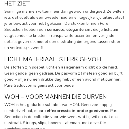
HET ZIET
Sommige mannen willen meer dan gewoon ondergoed. Ze willen
iets dat voelt als een tweede huid én er tegelijkertijd uitziet alsof
je er bewust voor hebt gekozen. De stukken binnen Pure
Seduction hebben een
sensuele, elegante snit
die je lichaam
volgt zonder te knellen. Transparante accenten en verfijnde
details geven elk model een uitstraling die ergens tussen stoer
en verleidelijk zweeft.
LICHT MATERIAAL, STERK GEVOEL
De stoffen zijn soepel, licht en
aangenaam dicht op de huid
.
Geen gedoe, geen gedraai. De pasvorm zit meteen goed en blijft
goed – of je nu een drukke dag hebt of een avond met plannen.
Pure Seduction is gemaakt voor beide.
WOH – VOOR MANNEN DIE DURVEN
WOH is het gedurfde sublabel van HOM. Geen zoetsappig
comfortverhaal, maar
zelfexpressie in ondergoedvorm
. Pure
Seduction is de collectie voor wie weet wat hij wil en dat ook
uitstraalt. Strings, slips, boxers – allemaal met dezelfde
onmiskenbare energie.