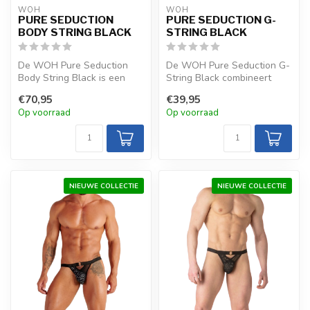
WOH
WOH
PURE SEDUCTION
PURE SEDUCTION G-
BODY STRING BLACK
STRING BLACK
De WOH Pure Seduction
De WOH Pure Seduction G-
Body String Black is een
String Black combineert
luxueuze, glanzende keuze
kant met subtiele
€70,95
€39,95
met met...
transparantie ...
Op voorraad
Op voorraad
NIEUWE COLLECTIE
NIEUWE COLLECTIE