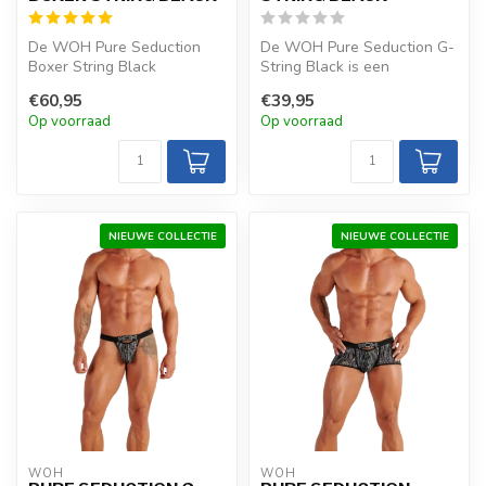
De WOH Pure Seduction
De WOH Pure Seduction G-
Boxer String Black
String Black is een
combineert transparantie
luxueuze, glanzende keuze
€60,95
€39,95
met een goudkl...
met metall...
Op voorraad
Op voorraad
NIEUWE COLLECTIE
NIEUWE COLLECTIE
WOH
WOH