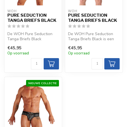
WOH
WOH
PURE SEDUCTION
PURE SEDUCTION
TANGA BRIEFS BLACK
TANGA BRIEFS BLACK
De WOH Pure Seduction
De WOH Pure Seduction
Tanga Briefs Black
Tanga Briefs Black is een
combineren kant met
luxueuze, verleidelijke keuze
€45,95
€45,95
transparante elemen...
me...
Op voorraad
Op voorraad
NIEUWE COLLECTIE