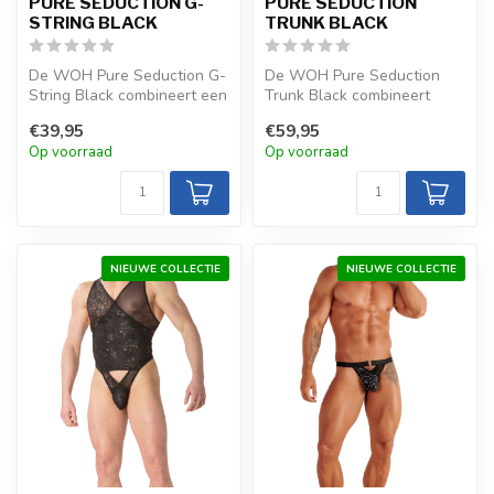
PURE SEDUCTION G-
PURE SEDUCTION
STRING BLACK
TRUNK BLACK
De WOH Pure Seduction G-
De WOH Pure Seduction
String Black combineert een
Trunk Black combineert
zwarte basis met
diepzwart met goudkleurig
€39,95
€59,95
goudkleurig...
kant en t...
Op voorraad
Op voorraad
NIEUWE COLLECTIE
NIEUWE COLLECTIE