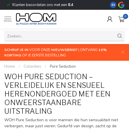
Klanten beoordelen ons met een
8.4
De grootste
8.4
0
MENU
SCHRIJF JE IN
VOOR ONZE
NIEUWSBRIEF
| ONTVANG
10%
KORTING
OP JE EERSTE BESTELLING
Home
/
Collecties
/
Pure Seduction
WOH PURE SEDUCTION –
VERLEIDELIJK EN SENSUEEL
HERENONDERGOED MET EEN
ONWEERSTAANBARE
UITSTRALING
WOH Pure Seduction is voor mannen die hun sensualiteit niet
verbergen, maar juist vieren. Gedurfd van design, zacht op de