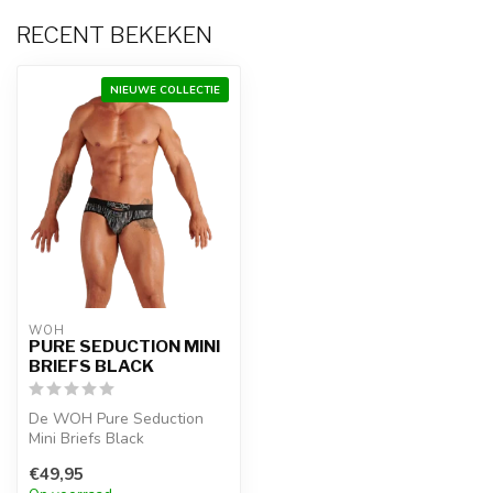
RECENT BEKEKEN
NIEUWE COLLECTIE
WOH
PURE SEDUCTION MINI
BRIEFS BLACK
De WOH Pure Seduction
Mini Briefs Black
combineren een zwarte
€49,95
basis met goudkleu...