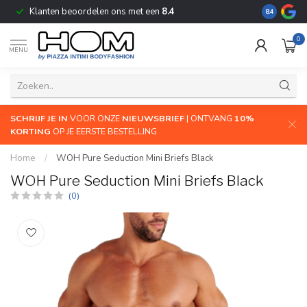
Klanten beoordelen ons met een
8.4
De grootste
8.4
0
MENU
SCHRIJF JE IN
VOOR ONZE
NIEUWSBRIEF
| ONTVANG
10%
KORTING
OP JE EERSTE BESTELLING
Home
/
WOH Pure Seduction Mini Briefs Black
WOH Pure Seduction Mini Briefs Black
(0)