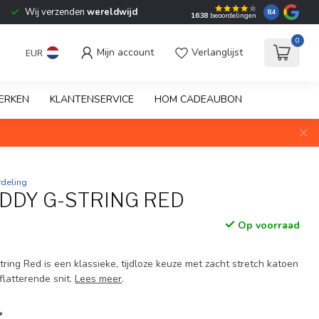
Wij verzenden
wereldwijd
8.4
1638
beoordelingen
0
Mijn account
Verlanglijst
EUR
ERKEN
KLANTENSERVICE
HOM CADEAUBON
deling
DDY G-STRING RED
Op voorraad
ing Red is een klassieke, tijdloze keuze met zacht stretch katoen
flatterende snit.
Lees meer
.
*