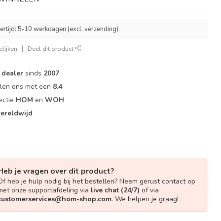
ertijd: 5-10 werkdagen (excl. verzending).
lijken
Deel dit product
dealer
sinds
2007
elen ons met een
8.4
ectie
HOM
en
WOH
ereldwijd
Heb je vragen over dit product?
Of heb je hulp nodig bij het bestellen? Neem gerust contact op
met onze supportafdeling via
live chat (24/7)
of via
customerservices@hom-shop.com
. We helpen je graag!