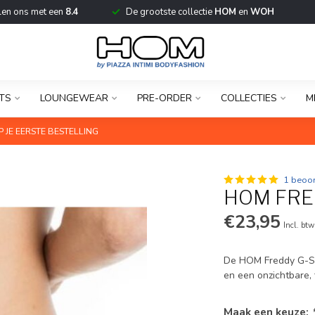
len ons met een
8.4
De grootste collectie
HOM
en
WOH
TS
LOUNGEWEAR
PRE-ORDER
COLLECTIES
M
 JE EERSTE BESTELLING
1 beoor
HOM FRE
€23,95
Incl. btw
De HOM Freddy G-Str
en een onzichtbare, 
Maak een keuze: