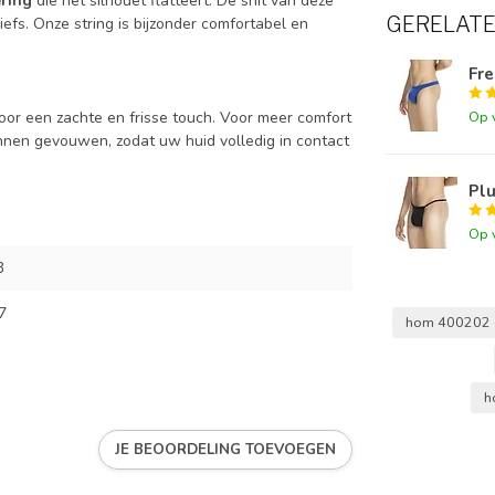
ering
die het silhouet flatteert. De snit van deze
GERELAT
iefs. Onze string is bijzonder comfortabel en
Fre
Op 
oor een zachte en frisse touch. Voor meer comfort
innen gevouwen, zodat uw huid volledig in contact
Pl
Op 
3
7
hom 400202
h
JE BEOORDELING TOEVOEGEN