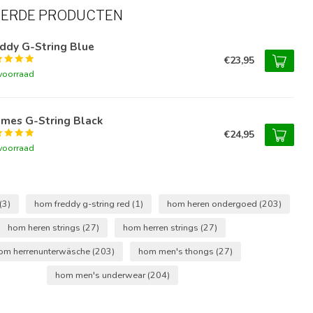
EERDE PRODUCTEN
ddy G-String Blue
€23,95
voorraad
umes G-String Black
€24,95
voorraad
(3)
hom freddy g-string red
(1)
hom heren ondergoed
(203)
hom heren strings
(27)
hom herren strings
(27)
om herrenunterwäsche
(203)
hom men's thongs
(27)
hom men's underwear
(204)