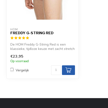
HOM
FREDDY G-STRING RED
De HOM Freddy G-String Red is een
klassieke, tijdloze keuze met zacht stretch
ka...
€23,95
Op voorraad
Vergelijk