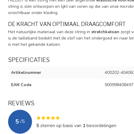
FREDDY is een string met een zeer afgeronde
elastische voorvo
string is slim ontworpen en lijkt van voren op die van onze microbr
onzichtbaar onder kleding.
DE KRACHT VAN OPTIMAAL DRAAGCOMFORT
Het natuurlijke materiaal van deze string in
stretchkatoen
zorgt v
is de tailleband bedekt met de stof van het ondergoed en naar b
is met het gekamde katoen.
SPECIFICATIES
Artikelnummer
400202-40406
EAN Code
900998408497
REVIEWS
5
/
5
5
sterren op basis van
1
beoordelingen