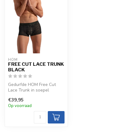
HOM
FREE CUT LACE TRUNK
BLACK
Gedurfde HOM Free Cut
Lace Trunk in soepel
polyamide-elastaan met
€39,95
kanten details...
Op voorraad