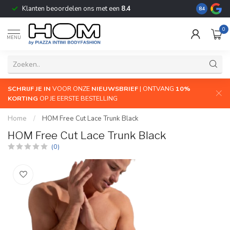
Klanten beoordelen ons met een
8.4
De grootste
8.4
0
MENU
SCHRIJF JE IN
VOOR ONZE
NIEUWSBRIEF
| ONTVANG
10%
KORTING
OP JE EERSTE BESTELLING
Home
/
HOM Free Cut Lace Trunk Black
HOM Free Cut Lace Trunk Black
(0)