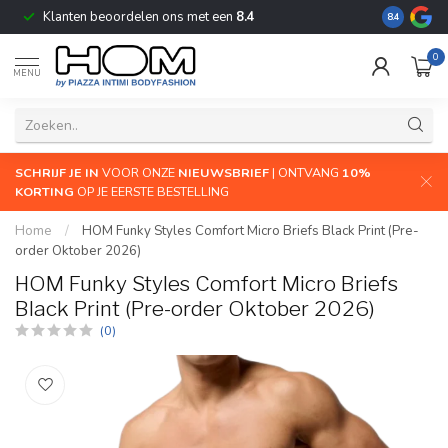
Klanten beoordelen ons met een
8.4
De grootste
8.4
0
MENU
SCHRIJF JE IN
VOOR ONZE
NIEUWSBRIEF
| ONTVANG
10%
KORTING
OP JE EERSTE BESTELLING
Home
/
HOM Funky Styles Comfort Micro Briefs Black Print (Pre-
order Oktober 2026)
HOM Funky Styles Comfort Micro Briefs
Black Print (Pre-order Oktober 2026)
(0)