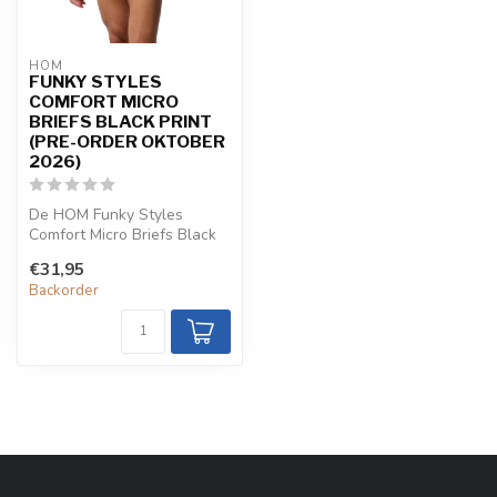
HOM
FUNKY STYLES
COMFORT MICRO
BRIEFS BLACK PRINT
(PRE-ORDER OKTOBER
2026)
De HOM Funky Styles
Comfort Micro Briefs Black
Print combineren een
€31,95
grafische zw...
Backorder