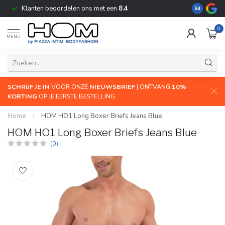
Klanten beoordelen ons met een
8.4
De grootste
8.4
0
MENU
SCHRIJF JE IN
VOOR ONZE
NIEUWSBRIEF
| ONTVANG
10%
KORTING
OP JE EERSTE BESTELLING
Home
/
HOM HO1 Long Boxer Briefs Jeans Blue
HOM HO1 Long Boxer Briefs Jeans Blue
(0)