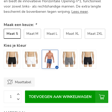
en biedt de innovatieve Horizontale Opening n°1, functioneel
voor zowel links- als rechtshandige mannen. De extra lengte
beschermt de bovenbenen tegen wrijving.
Lees meer
.
Maak een keuze:
*
Maat S
Maat M
Maat L
Maat XL
Maat 2XL
Kies je kleur
Maattabel
TOEVOEGEN AAN WINKELWAGEN