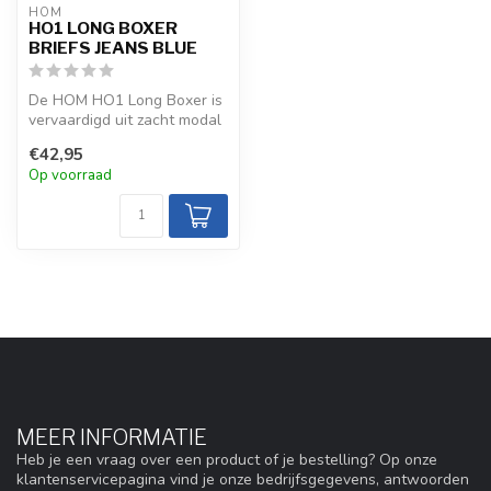
HOM
HO1 LONG BOXER
BRIEFS JEANS BLUE
De HOM HO1 Long Boxer is
vervaardigd uit zacht modal
katoen en biedt de
€42,95
innovati...
Op voorraad
MEER INFORMATIE
Heb je een vraag over een product of je bestelling? Op onze
klantenservicepagina vind je onze bedrijfsgegevens, antwoorden