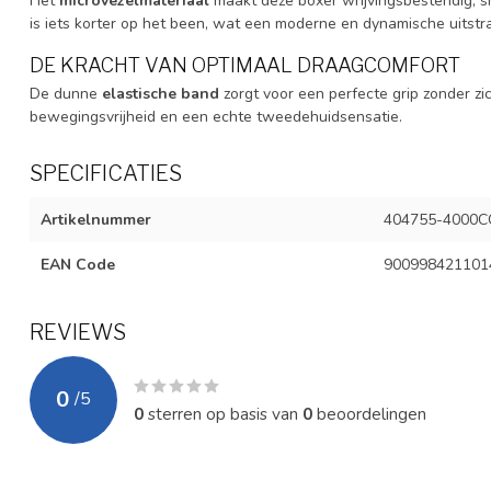
Het
microvezelmateriaal
maakt deze boxer wrijvingsbestendig, s
is iets korter op het been, wat een moderne en dynamische uitstra
DE KRACHT VAN OPTIMAAL DRAAGCOMFORT
De dunne
elastische band
zorgt voor een perfecte grip zonder zi
bewegingsvrijheid en een echte tweedehuidsensatie.
SPECIFICATIES
Artikelnummer
404755-4000C
EAN Code
900998421101
REVIEWS
0
/
5
0
sterren op basis van
0
beoordelingen