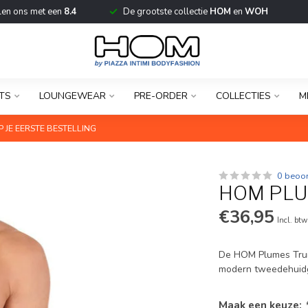
len ons met een
8.4
De grootste collectie
HOM
en
WOH
TS
LOUNGEWEAR
PRE-ORDER
COLLECTIES
M
 JE EERSTE BESTELLING
0 beoo
HOM PLU
€36,95
Incl. btw
De HOM Plumes Trunk
modern tweedehuidg
Maak een keuze: