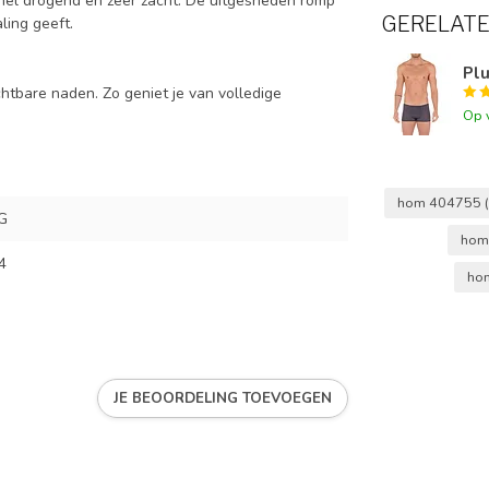
nel drogend en zeer zacht. De uitgesneden romp
GERELAT
ling geeft.
Plu
chtbare naden. Zo geniet je van volledige
Op 
hom 404755
G
hom 
4
hom
JE BEOORDELING TOEVOEGEN