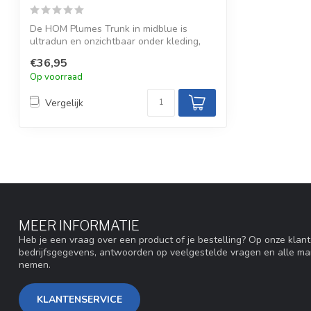
De HOM Plumes Trunk in midblue is
ultradun en onzichtbaar onder kleding,
met een...
€36,95
Op voorraad
Vergelijk
MEER INFORMATIE
Heb je een vraag over een product of je bestelling? Op onze klan
bedrijfsgegevens, antwoorden op veelgestelde vragen en alle ma
nemen.
KLANTENSERVICE