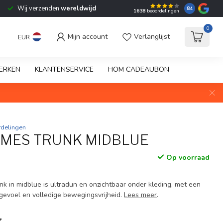
Wij verzenden
wereldwijd
8.4
1638
beoordelingen
0
Mijn account
Verlanglijst
EUR
ERKEN
KLANTENSERVICE
HOM CADEAUBON
rdelingen
MES TRUNK MIDBLUE
Op voorraad
 in midblue is ultradun en onzichtbaar onder kleding, met een
evoel en volledige bewegingsvrijheid.
Lees meer
.
*