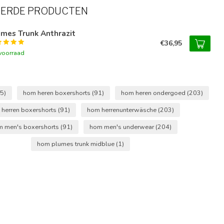
EERDE PRODUCTEN
mes Trunk Anthrazit
€36,95
voorraad
(5)
hom heren boxershorts
(91)
hom heren ondergoed
(203)
herren boxershorts
(91)
hom herrenunterwäsche
(203)
 men's boxershorts
(91)
hom men's underwear
(204)
hom plumes trunk midblue
(1)