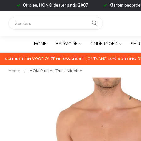
Officieel
HOM® dealer
sinds
2007
Klanten beoorde
HOME
BADMODE
ONDERGOED
SHIR
SCHRIJF JE IN
VOOR ONZE
NIEUWSBRIEF
| ONTVANG
10% KORTING
OP
Home
/
HOM Plumes Trunk Midblue