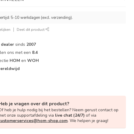
ertijd: 5-10 werkdagen (excl. verzending).
lijken
Deel dit product
dealer
sinds
2007
elen ons met een
8.4
ectie
HOM
en
WOH
ereldwijd
Heb je vragen over dit product?
Of heb je hulp nodig bij het bestellen? Neem gerust contact op
met onze supportafdeling via
live chat (24/7)
of via
customerservices@hom-shop.com
. We helpen je graag!