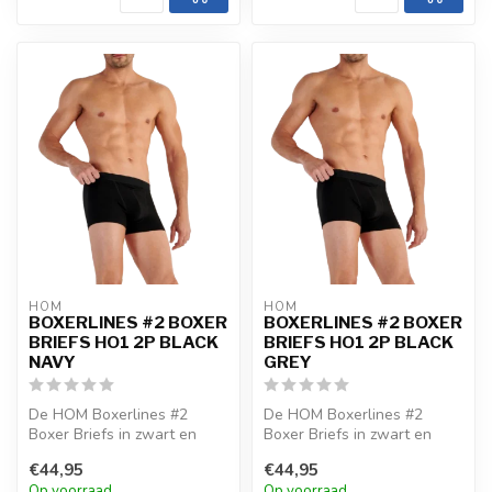
HOM
HOM
BOXERLINES #2 BOXER
BOXERLINES #2 BOXER
BRIEFS HO1 2P BLACK
BRIEFS HO1 2P BLACK
NAVY
GREY
De HOM Boxerlines #2
De HOM Boxerlines #2
Boxer Briefs in zwart en
Boxer Briefs in zwart en
navy zijn vervaardigd uit
grijs zijn gemaakt van
€44,95
€44,95
gekamd s...
gekamd stre...
Op voorraad
Op voorraad