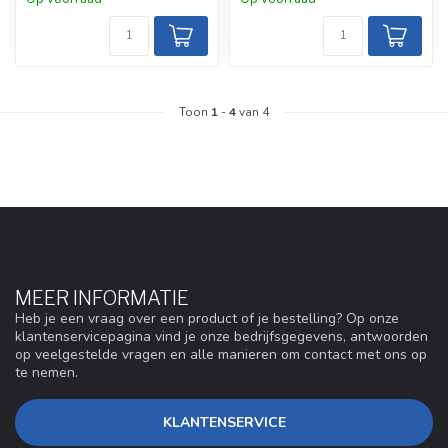
Toon
1
-
4
van 4
MEER INFORMATIE
Heb je een vraag over een product of je bestelling? Op onze
klantenservicepagina vind je onze bedrijfsgegevens, antwoorden
op veelgestelde vragen en alle manieren om contact met ons op
te nemen.
KLANTENSERVICE