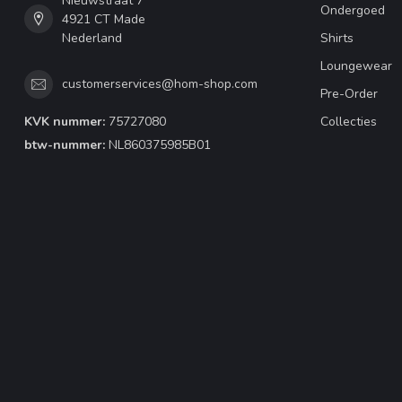
Nieuwstraat 7
Ondergoed
4921 CT Made
Nederland
Shirts
Loungewear
customerservices@hom-shop.com
Pre-Order
KVK nummer:
75727080
Collecties
btw-nummer:
NL860375985B01