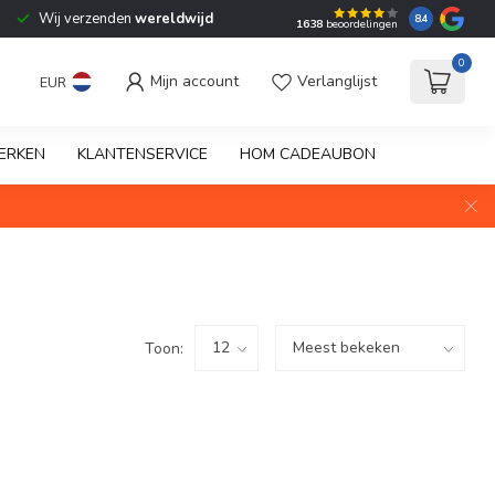
Wij verzenden
wereldwijd
8.4
1638
beoordelingen
0
Mijn account
Verlanglijst
EUR
ERKEN
KLANTENSERVICE
HOM CADEAUBON
Toon: