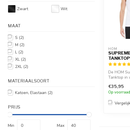
Zwart
Wit
MAAT
S
(2)
M
(2)
HOM
L
(2)
SUPREME
TANKTOP
XL
(2)
2XL
(2)
De HOM Su
Tanktop in 
MATERIAALSOORT
92% katoen
€35,95
voor een...
Op voorraa
Katoen, Elastaan
(2)
Vergelij
PRIJS
Min
Max