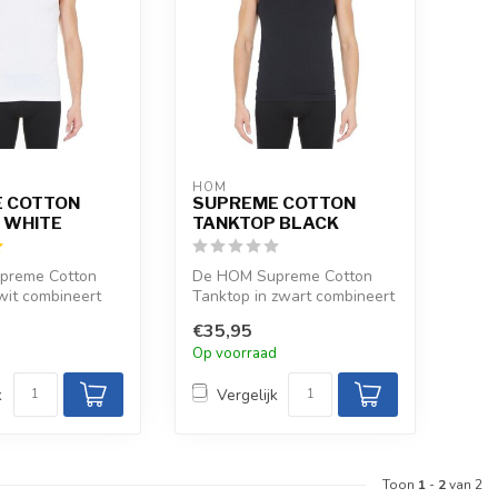
HOM
 COTTON
SUPREME COTTON
 WHITE
TANKTOP BLACK
preme Cotton
De HOM Supreme Cotton
wit combineert
Tanktop in zwart combineert
 met elastaan
92% katoen met elastaan
€35,95
voor e...
d
Op voorraad
k
Vergelijk
Toon
1
-
2
van 2