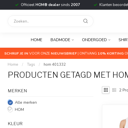
Officieel
HOM® dealer
sinds
2007
Klanten beoorde
HOME
BADMODE
ONDERGOED
SHIR
SCHRIJF JE IN
VOOR ONZE
NIEUWSBRIEF
| ONTVANG
10% KORTING
OP
Home
/
Tags
/
hom 401332
PRODUCTEN GETAGD MET HOM
2
Pro
MERKEN
Alle merken
HOM
KLEUR