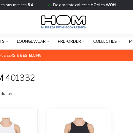
len ons met een
8.4
De grootste collectie
HOM
en
WOH
TS
LOUNGEWEAR
PRE-ORDER
COLLECTIES
M
 JE EERSTE BESTELLING
 401332
ducten