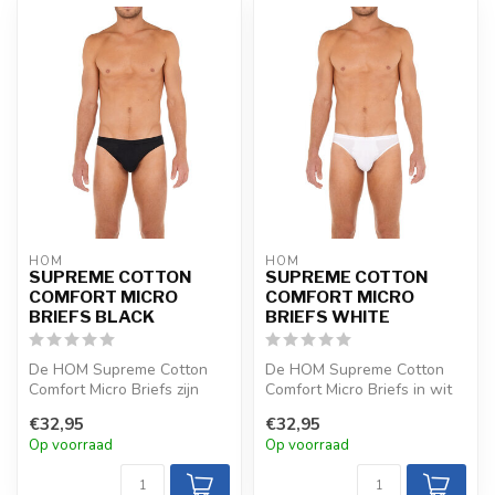
HOM
HOM
SUPREME COTTON
SUPREME COTTON
COMFORT MICRO
COMFORT MICRO
BRIEFS BLACK
BRIEFS WHITE
De HOM Supreme Cotton
De HOM Supreme Cotton
Comfort Micro Briefs zijn
Comfort Micro Briefs in wit
gemaakt van premium
combineren premium supima
€32,95
€32,95
supima katoe...
kato...
Op voorraad
Op voorraad