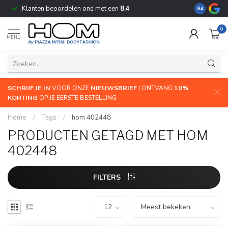
Klanten beoordelen ons met een
8.4
De grootste
8.4
0
MENU
SCHRIJF JE IN
VOOR ONZE
NIEUWSBRIEF
| ONTVANG
10%
KORTING
OP JE EERSTE BESTELLING
Home
/
Tags
/
hom 402448
PRODUCTEN GETAGD MET HOM
402448
FILTERS