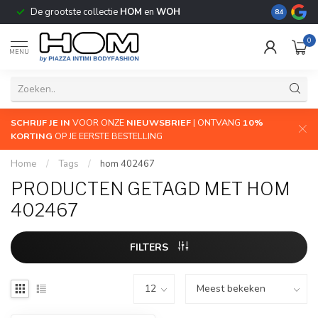
De grootste collectie
HOM
en
WOH
Wij verzen
8.4
0
MENU
SCHRIJF JE IN
VOOR ONZE
NIEUWSBRIEF
| ONTVANG
10%
KORTING
OP JE EERSTE BESTELLING
Home
/
Tags
/
hom 402467
PRODUCTEN GETAGD MET HOM
402467
FILTERS