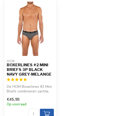
HOM
BOXERLINES #2 MINI
BRIEFS 3P BLACK
NAVY GREY-MELANGE
De HOM Boxerlines #2 Mini
Briefs combineren zachte,
ademende stof met een
€45,95
strakk...
Op voorraad