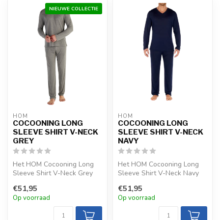
NIEUWE COLLECTIE
HOM
HOM
COCOONING LONG
COCOONING LONG
SLEEVE SHIRT V-NECK
SLEEVE SHIRT V-NECK
GREY
NAVY
Het HOM Cocooning Long
Het HOM Cocooning Long
Sleeve Shirt V-Neck Grey
Sleeve Shirt V-Neck Navy
combineert comfort en stijl
combineert comfort en stijl
€51,95
€51,95
in k...
in k...
Op voorraad
Op voorraad