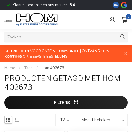
Klanten beoordelen ons met een
8.4
De grootste
8.4
0
MENU
SCHRIJF JE IN
VOOR ONZE
NIEUWSBRIEF
| ONTVANG
10%
KORTING
OP JE EERSTE BESTELLING
Home
/
Tags
/
hom 402673
PRODUCTEN GETAGD MET HOM
402673
FILTERS