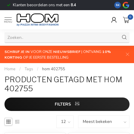
Klanten beoordelen ons met een
8.4
De grootste
8.4
0
MENU
SCHRIJF JE IN
VOOR ONZE
NIEUWSBRIEF
| ONTVANG
10%
KORTING
OP JE EERSTE BESTELLING
Home
/
Tags
/
hom 402755
PRODUCTEN GETAGD MET HOM
402755
FILTERS