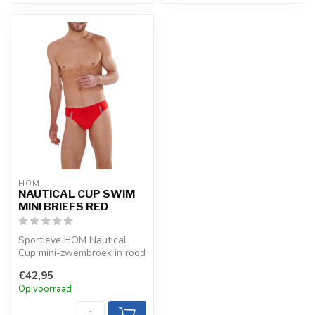
HOM
NAUTICAL CUP SWIM
MINI BRIEFS RED
Sportieve HOM Nautical
Cup mini-zwembroek in rood
met contrasterende
€42,95
elastische ...
Op voorraad