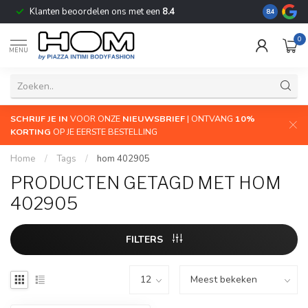
Klanten beoordelen ons met een
8.4
De grootste
8.4
0
MENU
SCHRIJF JE IN
VOOR ONZE
NIEUWSBRIEF
| ONTVANG
10%
KORTING
OP JE EERSTE BESTELLING
Home
/
Tags
/
hom 402905
PRODUCTEN GETAGD MET HOM
402905
FILTERS