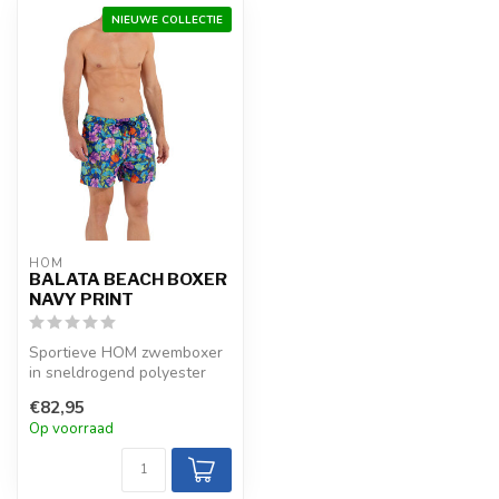
NIEUWE COLLECTIE
HOM
BALATA BEACH BOXER
NAVY PRINT
Sportieve HOM zwemboxer
in sneldrogend polyester
met navy print. Mesh-
€82,95
binnenbroe...
Op voorraad