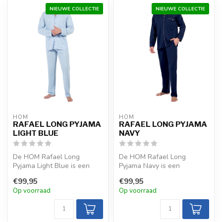
NIEUWE COLLECTIE
NIEUWE COLLECTIE
HOM
HOM
RAFAEL LONG PYJAMA
RAFAEL LONG PYJAMA
LIGHT BLUE
NAVY
De HOM Rafael Long
De HOM Rafael Long
Pyjama Light Blue is een
Pyjama Navy is een
verfijnde, zijdezachte keuze
elegante, zijdezachte keuze
€99,95
€99,95
met een...
met een katoen...
Op voorraad
Op voorraad