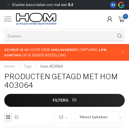
Klanten beoordelen ons met een
8.4
De grootste
8.4
0
MENU
SCHRIJF JE IN
VOOR ONZE
NIEUWSBRIEF
| ONTVANG
10%
KORTING
OP JE EERSTE BESTELLING
Home
/
Tags
/
hom 403064
PRODUCTEN GETAGD MET HOM
403064
FILTERS