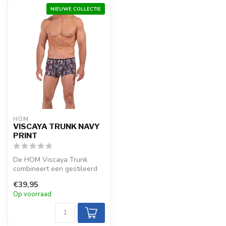
NIEUWE COLLECTIE
HOM
VISCAYA TRUNK NAVY
PRINT
De HOM Viscaya Trunk
combineert een gestileerd
bloemenfresco in
€39,95
pasteltinten op ...
Op voorraad