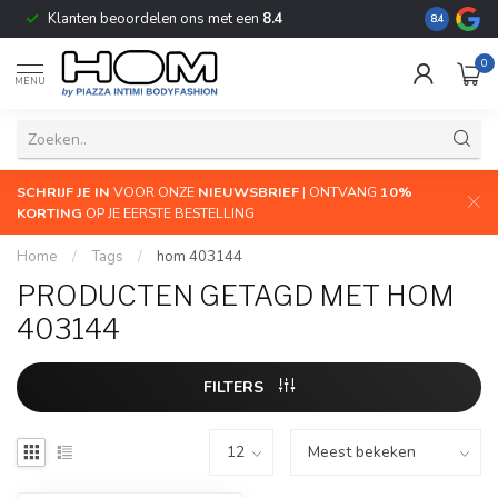
Klanten beoordelen ons met een
8.4
De grootste
8.4
0
MENU
SCHRIJF JE IN
VOOR ONZE
NIEUWSBRIEF
| ONTVANG
10%
KORTING
OP JE EERSTE BESTELLING
Home
/
Tags
/
hom 403144
PRODUCTEN GETAGD MET HOM
403144
FILTERS