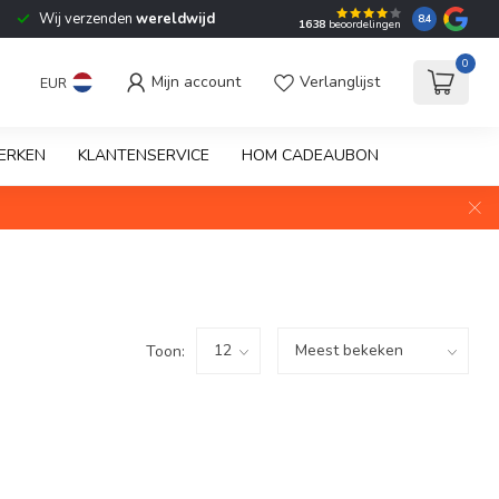
Wij verzenden
wereldwijd
8.4
1638
beoordelingen
0
Mijn account
Verlanglijst
EUR
ERKEN
KLANTENSERVICE
HOM CADEAUBON
Toon: