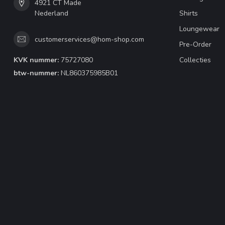
4921 CT Made
Nederland
Shirts
Loungewear
customerservices@hom-shop.com
Pre-Order
KVK nummer:
75727080
Collecties
btw-nummer:
NL860375985B01