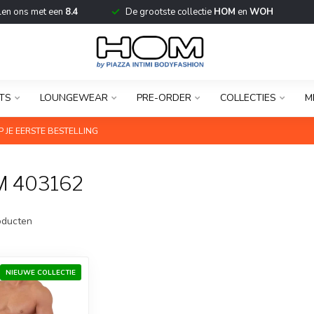
len ons met een
8.4
De grootste collectie
HOM
en
WOH
TS
LOUNGEWEAR
PRE-ORDER
COLLECTIES
M
 JE EERSTE BESTELLING
 403162
ducten
NIEUWE COLLECTIE