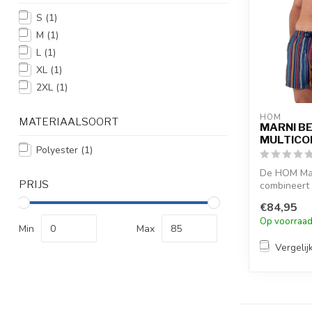
S
(1)
M
(1)
L
(1)
XL
(1)
2XL
(1)
HOM
MATERIAALSOORT
MARNI B
MULTICO
Polyester
(1)
De HOM Mar
PRIJS
combineert
streep in ge
€84,95
rood ...
Op voorraa
Min
Max
Vergelij