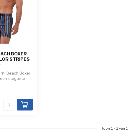
EACH BOXER
LOR STRIPES
ni Beach Boxer
 een elegante
el, oranje en
d
k
Toon
1
-
1
van 1