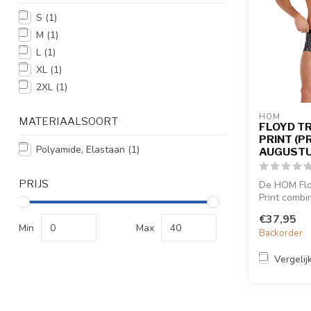
S
(1)
M
(1)
L
(1)
XL
(1)
2XL
(1)
HOM
MATERIAALSOORT
FLOYD T
PRINT (P
Polyamide, Elastaan
(1)
AUGUSTU
PRIJS
De HOM Flo
Print combi
abstract mu
€37,95
met o...
Min
Max
Backorder
Vergelij