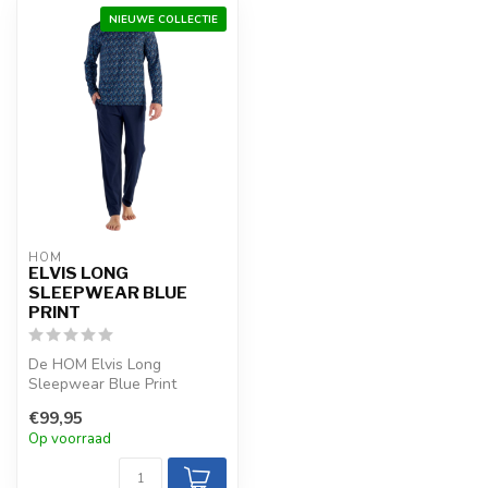
NIEUWE COLLECTIE
HOM
ELVIS LONG
SLEEPWEAR BLUE
PRINT
De HOM Elvis Long
Sleepwear Blue Print
combineert een abstract
€99,95
geometrisch motie...
Op voorraad