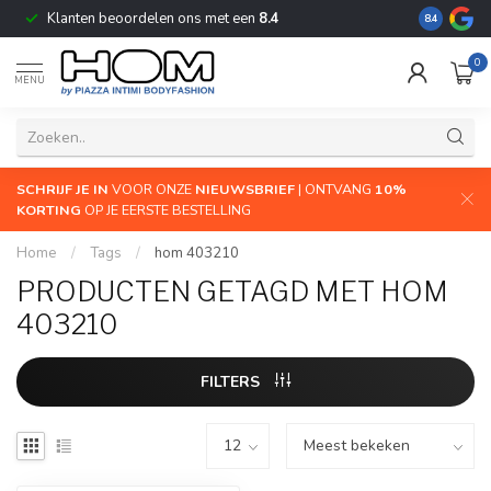
Klanten beoordelen ons met een
8.4
De grootste
8.4
0
MENU
SCHRIJF JE IN
VOOR ONZE
NIEUWSBRIEF
| ONTVANG
10%
KORTING
OP JE EERSTE BESTELLING
Home
/
Tags
/
hom 403210
PRODUCTEN GETAGD MET HOM
403210
FILTERS