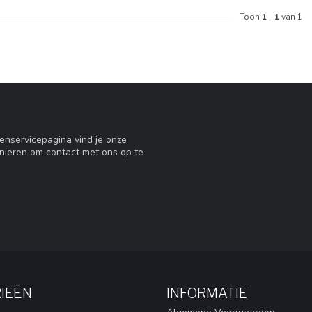
Toon
1
-
1
van 1
tenservicepagina vind je onze
nieren om contact met ons op te
IEËN
INFORMATIE