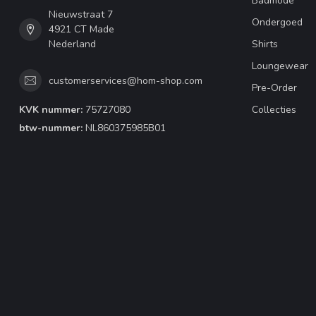
Badmode
Nieuwstraat 7
Ondergoed
4921 CT Made
Nederland
Shirts
Loungewear
customerservices@hom-shop.com
Pre-Order
KVK nummer:
75727080
Collecties
btw-nummer:
NL860375985B01