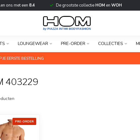
len ons met een
8.4
De grootste collectie
HOM
en
WOH
TS
LOUNGEWEAR
PRE-ORDER
COLLECTIES
M
 JE EERSTE BESTELLING
M 403229
ducten
PRE-ORDER