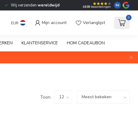
Wij verzenden
wereldwijd
8.4
1638
beoordelingen
0
Mijn account
Verlanglijst
EUR
ERKEN
KLANTENSERVICE
HOM CADEAUBON
Toon: