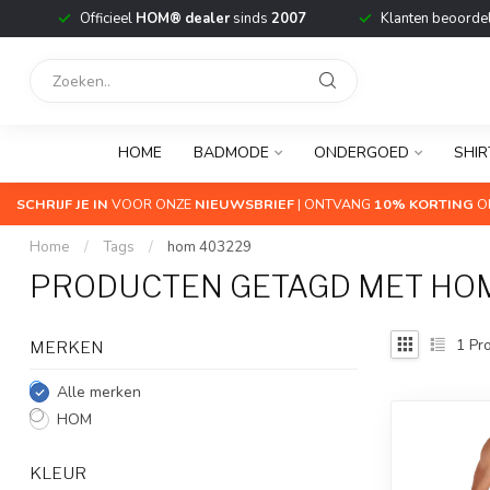
Officieel
HOM® dealer
sinds
2007
Klanten beoorde
HOME
BADMODE
ONDERGOED
SHIR
SCHRIJF JE IN
VOOR ONZE
NIEUWSBRIEF
| ONTVANG
10% KORTING
OP
Home
/
Tags
/
hom 403229
PRODUCTEN GETAGD MET HO
1
Pro
MERKEN
Alle merken
HOM
KLEUR