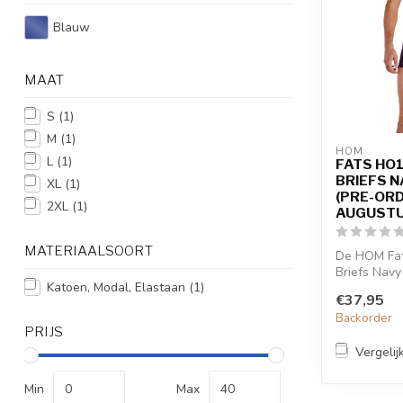
Blauw
MAAT
S
(1)
M
(1)
HOM
L
(1)
FATS HO
BRIEFS N
XL
(1)
(PRE-OR
2XL
(1)
AUGUSTU
MATERIAALSOORT
De HOM Fa
Briefs Navy
Katoen, Modal, Elastaan
(1)
een geomet
€37,95
tweekleurig 
Backorder
PRIJS
Vergelij
Min
Max