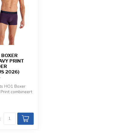
1 BOXER
AVY PRINT
DER
S 2026)
ts HO1 Boxer
 Print combineert
risch
m...
k