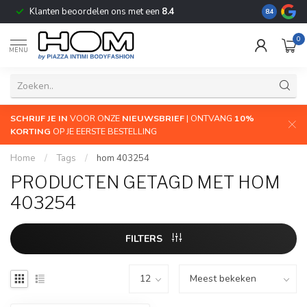
Klanten beoordelen ons met een
8.4
De grootste
8.4
0
MENU
SCHRIJF JE IN
VOOR ONZE
NIEUWSBRIEF
| ONTVANG
10%
KORTING
OP JE EERSTE BESTELLING
Home
/
Tags
/
hom 403254
PRODUCTEN GETAGD MET HOM
403254
FILTERS