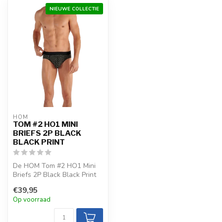
NIEUWE COLLECTIE
HOM
TOM #2 HO1 MINI
BRIEFS 2P BLACK
BLACK PRINT
De HOM Tom #2 HO1 Mini
Briefs 2P Black Black Print
combineert een
€39,95
geometrische p...
Op voorraad