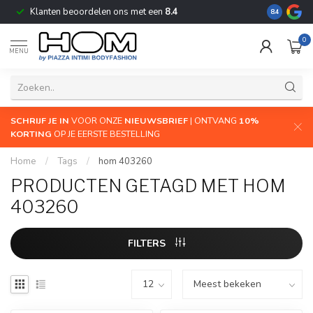
Klanten beoordelen ons met een
8.4
De grootste
8.4
0
MENU
SCHRIJF JE IN
VOOR ONZE
NIEUWSBRIEF
| ONTVANG
10%
KORTING
OP JE EERSTE BESTELLING
Home
/
Tags
/
hom 403260
PRODUCTEN GETAGD MET HOM
403260
FILTERS