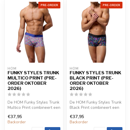
PRE-ORDER
PRE-ORDER
HOM
HOM
FUNKY STYLES TRUNK
FUNKY STYLES TRUNK
MULTICO PRINT (PRE-
BLACK PRINT (PRE-
ORDER OKTOBER
ORDER OKTOBER
2026)
2026)
De HOM Funky Styles Trunk
De HOM Funky Styles Trunk
Multico Print combineert een
Black Print combineert een
levendige multicolor prin...
gedurfde zwarte print met
€37,95
€37,95
e...
Backorder
Backorder