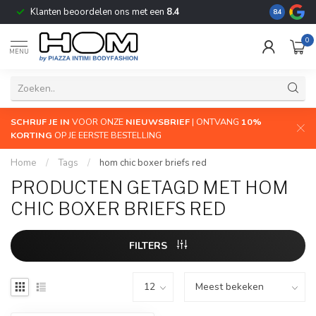
Klanten beoordelen ons met een
8.4
De grootste
8.4
0
MENU
SCHRIJF JE IN
VOOR ONZE
NIEUWSBRIEF
| ONTVANG
10%
KORTING
OP JE EERSTE BESTELLING
Home
/
Tags
/
hom chic boxer briefs red
PRODUCTEN GETAGD MET HOM
CHIC BOXER BRIEFS RED
FILTERS