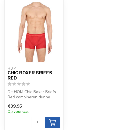
HOM
CHIC BOXER BRIEFS
RED
De HOM Chic Boxer Briefs
Red combineren dunne
semi-transparante verticale
€39,95
strepe...
Op voorraad