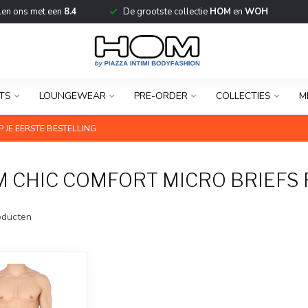
len ons met een
8.4
De grootste collectie
HOM
en
WOH
TS
LOUNGEWEAR
PRE-ORDER
COLLECTIES
M
 JE EERSTE BESTELLING
 CHIC COMFORT MICRO BRIEFS 
ducten