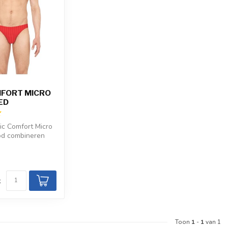
MFORT MICRO
ED
c Comfort Micro
ood combineren
ovezel met een
d
k
Toon
1
-
1
van 1