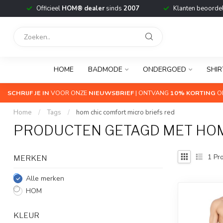
Officieel
HOM® dealer
sinds
2007
Klanten beoorde
HOME
BADMODE
ONDERGOED
SHIR
SCHRIJF JE IN
VOOR ONZE
NIEUWSBRIEF
| ONTVANG
10% KORTING
OP
Home
/
Tags
/
hom chic comfort micro briefs red
PRODUCTEN GETAGD MET HOM
1
Pro
MERKEN
Alle merken
HOM
KLEUR