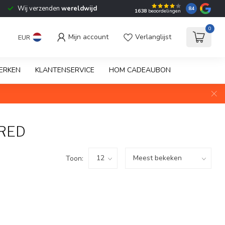
Wij verzenden
wereldwijd
8.4
1638
beoordelingen
0
Mijn account
Verlanglijst
EUR
ERKEN
KLANTENSERVICE
HOM CADEAUBON
RED
Toon: