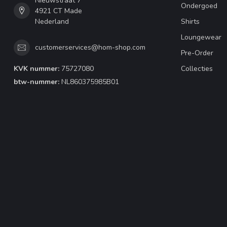
Nieuwstraat 7
Ondergoed
4921 CT Made
Nederland
Shirts
Loungewear
customerservices@hom-shop.com
Pre-Order
KVK nummer:
75727080
Collecties
btw-nummer:
NL860375985B01