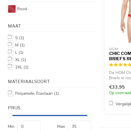
Rood
MAAT
S
(1)
M
(1)
HOM
L
(1)
CHIC CO
BRIEFS R
XL
(1)
2XL
(1)
De HOM Chi
Briefs in r
MATERIAALSOORT
zachte micr
€33,95
ve...
Op voorraa
Polyamide, Elastaan
(1)
Vergelij
PRIJS
Min
Max