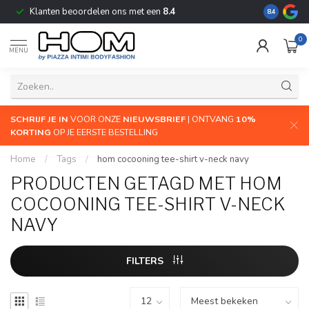
Klanten beoordelen ons met een
8.4
De grootste
8.4
0
MENU
SCHRIJF JE IN
VOOR ONZE
NIEUWSBRIEF
| ONTVANG
10%
KORTING
OP JE EERSTE BESTELLING
Home
/
Tags
/
hom cocooning tee-shirt v-neck navy
PRODUCTEN GETAGD MET HOM
COCOONING TEE-SHIRT V-NECK
NAVY
FILTERS