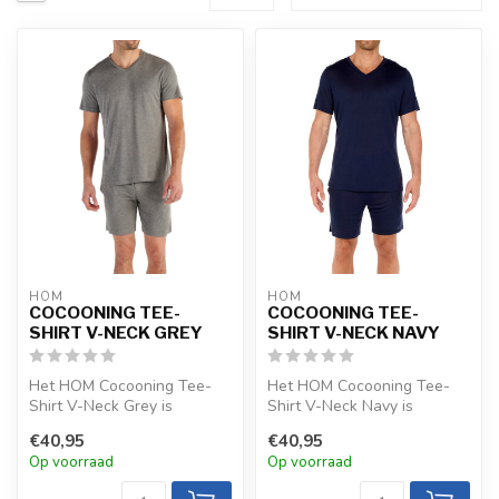
HOM
HOM
COCOONING TEE-
COCOONING TEE-
SHIRT V-NECK GREY
SHIRT V-NECK NAVY
Het HOM Cocooning Tee-
Het HOM Cocooning Tee-
Shirt V-Neck Grey is
Shirt V-Neck Navy is
vervaardigd uit 100% modal
vervaardigd uit 100% modal
€40,95
€40,95
en biedt e...
en biedt e...
Op voorraad
Op voorraad