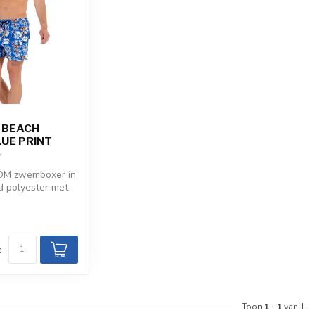
 BEACH
UE PRINT
HOM zwemboxer in
d polyester met
ibriprint. Me...
d
k
Toon
1
-
1
van 1