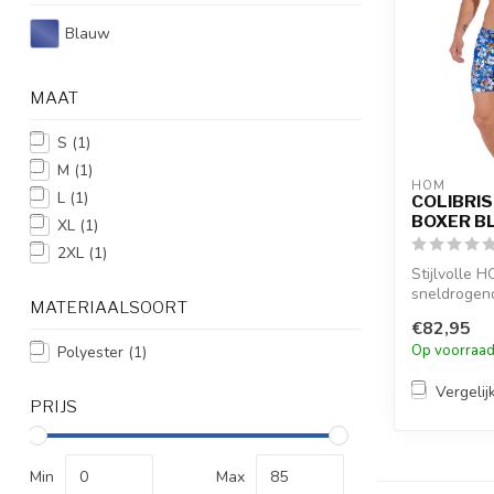
Blauw
MAAT
S
(1)
M
(1)
HOM
L
(1)
COLIBRIS
BOXER BL
XL
(1)
2XL
(1)
Stijlvolle 
sneldrogen
MATERIAALSOORT
tropische col
€82,95
Op voorraa
Polyester
(1)
Vergelij
PRIJS
Min
Max