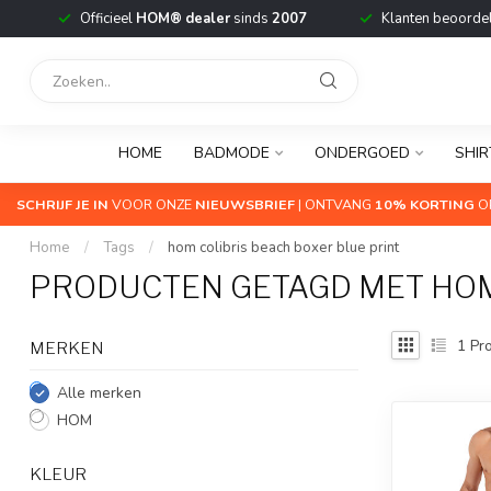
Officieel
HOM® dealer
sinds
2007
Klanten beoorde
HOME
BADMODE
ONDERGOED
SHIR
SCHRIJF JE IN
VOOR ONZE
NIEUWSBRIEF
| ONTVANG
10% KORTING
OP
Home
/
Tags
/
hom colibris beach boxer blue print
PRODUCTEN GETAGD MET HOM
1
Pro
MERKEN
Alle merken
HOM
KLEUR