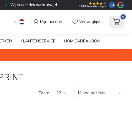
Wij verzenden
wereldwijd
8.4
1638
beoordelingen
0
Mijn account
Verlanglijst
EUR
ERKEN
KLANTENSERVICE
HOM CADEAUBON
PRINT
Toon: