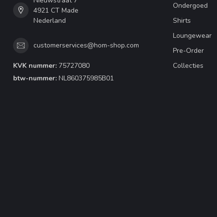
Nieuwstraat 7
Ondergoed
4921 CT Made
Nederland
Shirts
Loungewear
customerservices@hom-shop.com
Pre-Order
KVK nummer:
75727080
Collecties
btw-nummer:
NL860375985B01