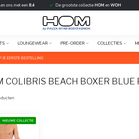
len ons met een
8.4
De grootste collectie
HOM
en
WOH
TS
LOUNGEWEAR
PRE-ORDER
COLLECTIES
M
 JE EERSTE BESTELLING
 COLIBRIS BEACH BOXER BLUE 
ducten
NIEUWE COLLECTIE