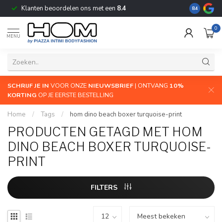
Klanten beoordelen ons met een
8.4
De grootste
8.4
0
MENU
SCHRIJF JE IN
VOOR ONZE
NIEUWSBRIEF
| ONTVANG
10%
KORTING
OP JE EERSTE BESTELLING
Home
/
Tags
/
hom dino beach boxer turquoise-print
PRODUCTEN GETAGD MET HOM
DINO BEACH BOXER TURQUOISE-
PRINT
FILTERS