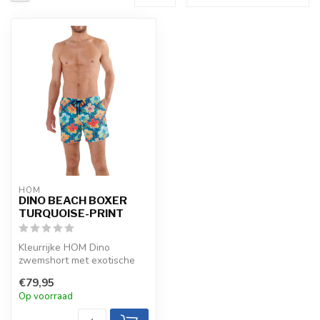
HOM
DINO BEACH BOXER
TURQUOISE-PRINT
Kleurrijke HOM Dino
zwemshort met exotische
bloemenprint op turquoise.
€79,95
Sterk, sn...
Op voorraad