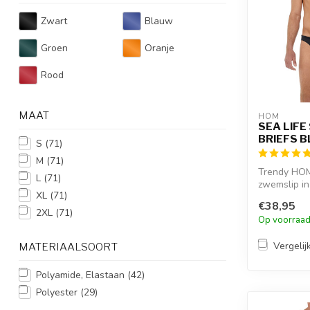
Zwart
Blauw
Groen
Oranje
Rood
MAAT
HOM
SEA LIFE
BRIEFS 
S
(71)
M
(71)
Trendy HOM
L
(71)
zwemslip in
XL
(71)
beenlengte
€38,95
uitgesneden 
2XL
(71)
Op voorraa
Vergelij
MATERIAALSOORT
Polyamide, Elastaan
(42)
Polyester
(29)