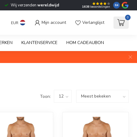
Wij verzenden
wereldwijd
8.4
1638
beoordelingen
0
Mijn account
Verlanglijst
EUR
ERKEN
KLANTENSERVICE
HOM CADEAUBON
Toon: