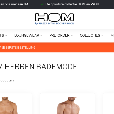
len ons met een
8.4
De grootste collectie
HOM
en
WOH
TS
LOUNGEWEAR
PRE-ORDER
COLLECTIES
M
 JE EERSTE BESTELLING
M HERREN BADEMODE
roducten