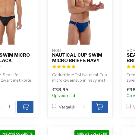
HOM
HO
 SWIM MICRO
NAUTICAL CUP SWIM
SEA
BLACK
MICRO BRIEFS NAVY
BR
 Sea Life
Gedurfde HOM Nautical Cup
Tre
 zwart met korte
micro-zwemslip in navy met
zwem
 en laag
contrasterende elastische
kort
€38,95
€38
t...
b...
uitg
d
Op voorraad
Op v
k
Vergelijk
NIEUWE COLLECTIE
NIEUWE COLLECTIE