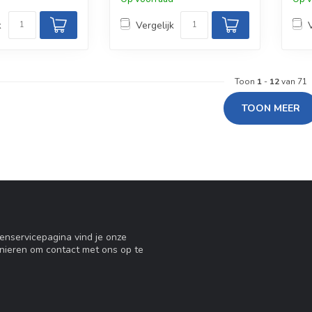
k
Vergelijk
Toon
1
-
12
van 71
TOON MEER
tenservicepagina vind je onze
nieren om contact met ons op te