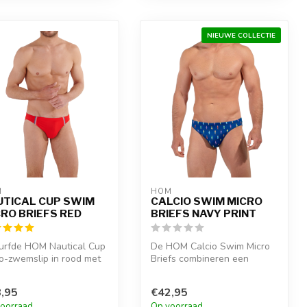
NIEUWE COLLECTIE
M
HOM
UTICAL CUP SWIM
CALCIO SWIM MICRO
RO BRIEFS RED
BRIEFS NAVY PRINT
urfde HOM Nautical Cup
De HOM Calcio Swim Micro
o-zwemslip in rood met
Briefs combineren een
rasterende elastische
gestroomlijnde snit met een
speel...
,95
€42,95
oorraad
Op voorraad