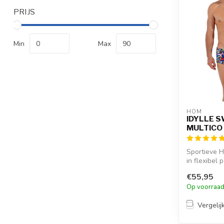
PRIJS
Min
Max
HOM
IDYLLE 
MULTICO
Sportieve
in flexibel 
elastaan m
€55,95
pouch en...
Op voorraa
Vergelij