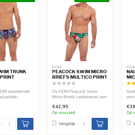
HOM
HO
SWIM TRUNK
PEACOCK SWIM MICRO
NA
 PRINT
BRIEFS MULTICO PRINT
MIC
 HOM zwembroek
De HOM Peacock Swim
Ged
polyamide-
Micro Briefs combineren een
micr
et voorgevormde
gestroomlijnde snit met
cont
€42,95
€38
levendig...
d
Op voorraad
Op v
k
Vergelijk