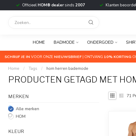
Officieel
HOM® dealer
sinds
2007
Klanten beoorde
HOME
BADMODE
ONDERGOED
SHIR
SCHRIJF JE IN
VOOR ONZE
NIEUWSBRIEF
| ONTVANG
10% KORTING
OP
Home
/
Tags
/
hom herren bademode
PRODUCTEN GETAGD MET HO
71
P
MERKEN
Alle merken
HOM
KLEUR