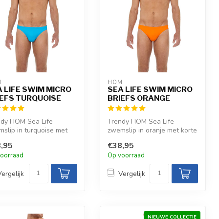
M
HOM
 LIFE SWIM MICRO
SEA LIFE SWIM MICRO
IEFS TURQUOISE
BRIEFS ORANGE
ndy HOM Sea Life
Trendy HOM Sea Life
slip in turquoise met
zwemslip in oranje met korte
e beenlengte en laag
beenlengte en laag
,95
€38,95
esned...
uitgesneden ...
oorraad
Op voorraad
Vergelijk
Vergelijk
NIEUWE COLLECTIE