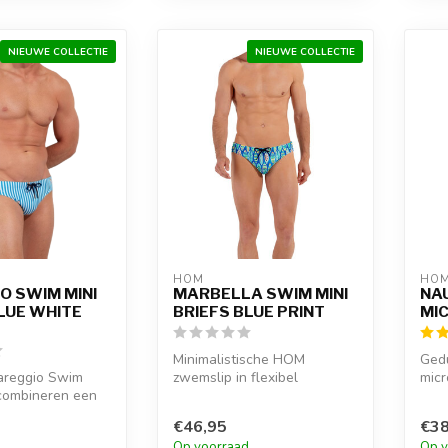
NIEUWE COLLECTIE
NIEUWE COLLECTIE
HOM
HO
O SWIM MINI
MARBELLA SWIM MINI
NA
LUE WHITE
BRIEFS BLUE PRINT
MIC
Minimalistische HOM
Ged
areggio Swim
zwemslip in flexibel
micr
 combineren een
polyamide-elastaan met
cont
nde snit met
blauw printdesig...
b...
€46,95
€38
d
Op voorraad
Op v