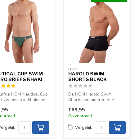
M
HOM
UTICAL CUP SWIM
HAROLD SWIM
RO BRIEFS KHAKI
SHORTS BLACK
urfde HOM Nautical Cup
De HOM Harold Swim
o-zwemslip in khaki met
Shorts combineren een
rasterende elastische ...
subtiele jacquardstructuur
,95
€69,95
met sneldrog...
oorraad
Op voorraad
Vergelijk
Vergelijk