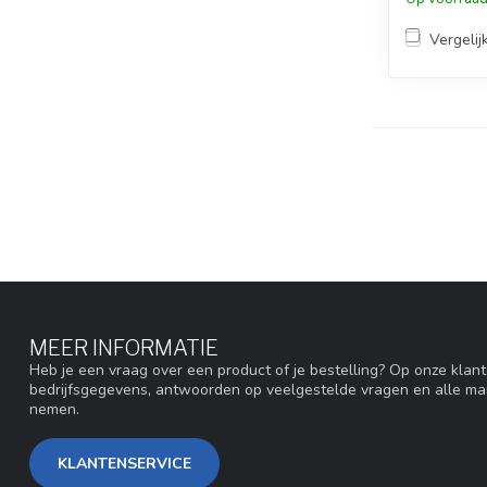
Vergelij
MEER INFORMATIE
Heb je een vraag over een product of je bestelling? Op onze klan
bedrijfsgegevens, antwoorden op veelgestelde vragen en alle ma
nemen.
KLANTENSERVICE