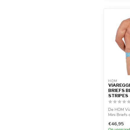
HOM
VIAREGGI
BRIEFS B
STRIPES
De HOM Vi
Mini Briefs
gestroomlij
€46,95
lichtbl...
Op voorraa