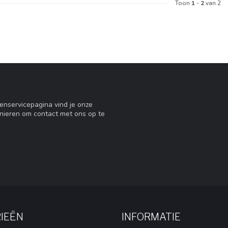
Toon
1
-
2
van 2
tenservicepagina vind je onze
nieren om contact met ons op te
IEËN
INFORMATIE