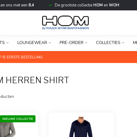
len ons met een
8.4
De grootste collectie
HOM
en
WOH
TS
LOUNGEWEAR
PRE-ORDER
COLLECTIES
M
 JE EERSTE BESTELLING
 HERREN SHIRT
ducten
NIEUWE COLLECTIE