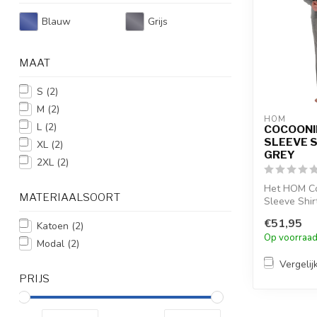
Blauw
Grijs
MAAT
S
(2)
M
(2)
HOM
L
(2)
COCOONI
SLEEVE S
XL
(2)
GREY
2XL
(2)
Het HOM Co
MATERIAALSOORT
Sleeve Shir
combineert c
€51,95
Katoen
(2)
k...
Op voorraa
Modal
(2)
Vergelij
PRIJS