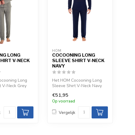
HOM
NG LONG
COCOONING LONG
HIRT V-NECK
SLEEVE SHIRT V-NECK
NAVY
cooning Long
Het HOM Cocooning Long
t V-Neck Grey
Sleeve Shirt V-Neck Navy
omfort en stijl in
combineert comfort en stijl in
€51,95
k...
d
Op voorraad
k
Vergelijk