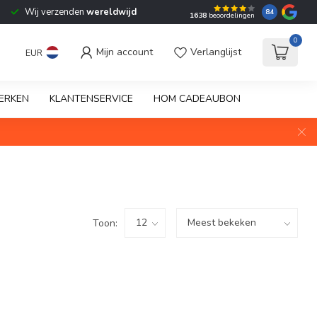
Wij verzenden
wereldwijd
8.4
1638
beoordelingen
0
Mijn account
Verlanglijst
EUR
ERKEN
KLANTENSERVICE
HOM CADEAUBON
Toon: