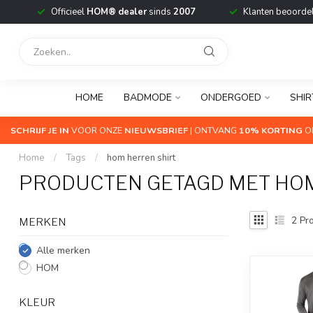
Officieel
HOM® dealer
sinds
2007
Klanten beoorde
HOME
BADMODE
ONDERGOED
SHIR
SCHRIJF JE IN
VOOR ONZE
NIEUWSBRIEF
| ONTVANG
10% KORTING
OP
Home
/
Tags
/
hom herren shirt
PRODUCTEN GETAGD MET HOM
2
Pro
MERKEN
Alle merken
HOM
KLEUR