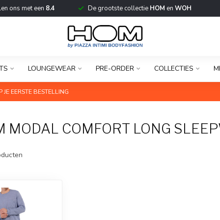
len ons met een
8.4
De grootste collectie
HOM
en
WOH
TS
LOUNGEWEAR
PRE-ORDER
COLLECTIES
M
 JE EERSTE BESTELLING
M MODAL COMFORT LONG SLEE
ducten