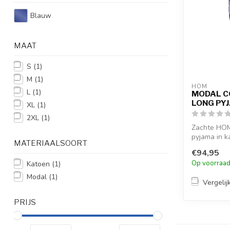
Blauw
MAAT
S
(1)
M
(1)
HOM
L
(1)
MODAL 
LONG PY
XL
(1)
2XL
(1)
Zachte HOM
pyjama in 
MATERIAALSOORT
jeansprint T
€94,95
Op voorraa
Katoen
(1)
Modal
(1)
Vergelij
PRIJS