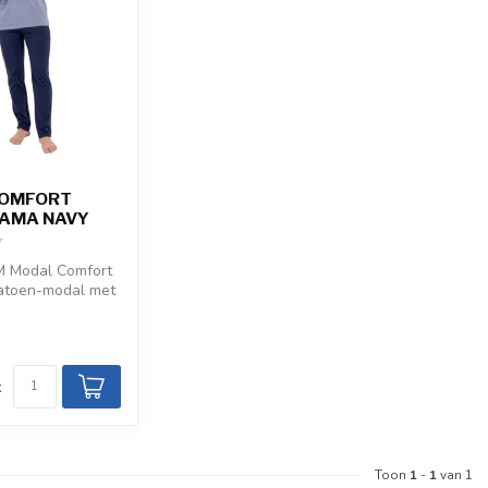
COMFORT
JAMA NAVY
 Modal Comfort
katoen-modal met
-shirt en marine...
d
k
Toon
1
-
1
van 1