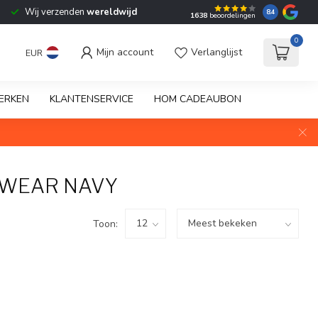
Wij verzenden
wereldwijd
8.4
1638
beoordelingen
0
Mijn account
Verlanglijst
EUR
ERKEN
KLANTENSERVICE
HOM CADEAUBON
PWEAR NAVY
Toon: