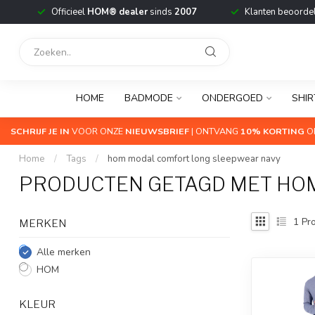
Officieel
HOM® dealer
sinds
2007
Klanten beoorde
HOME
BADMODE
ONDERGOED
SHIR
SCHRIJF JE IN
VOOR ONZE
NIEUWSBRIEF
| ONTVANG
10% KORTING
OP
Home
/
Tags
/
hom modal comfort long sleepwear navy
PRODUCTEN GETAGD MET HO
1
Pro
MERKEN
Alle merken
HOM
KLEUR