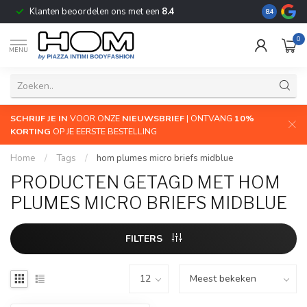
Klanten beoordelen ons met een
8.4
De grootste
8.4
0
MENU
SCHRIJF JE IN
VOOR ONZE
NIEUWSBRIEF
| ONTVANG
10%
KORTING
OP JE EERSTE BESTELLING
Home
/
Tags
/
hom plumes micro briefs midblue
PRODUCTEN GETAGD MET HOM
PLUMES MICRO BRIEFS MIDBLUE
FILTERS