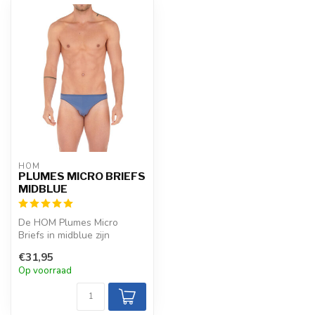
HOM
PLUMES MICRO BRIEFS
MIDBLUE
De HOM Plumes Micro
Briefs in midblue zijn
gemaakt van ultradun
€31,95
polyamide elasta...
Op voorraad