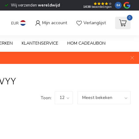
Wij verzenden
wereldwijd
8.4
1638
beoordelingen
0
Mijn account
Verlanglijst
EUR
ERKEN
KLANTENSERVICE
HOM CADEAUBON
AVYY
Toon: