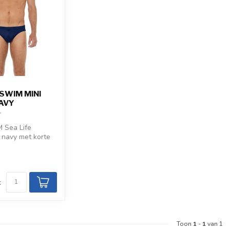
 SWIM MINI
AVY
 Sea Life
 navy met korte
 en laag
ta...
d
k
Toon
1
-
1
van 1