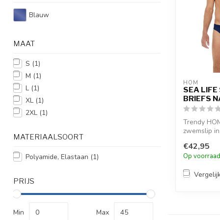
Blauw
MAAT
S
(1)
M
(1)
HOM
L
(1)
SEA LIFE
BRIEFS N
XL
(1)
2XL
(1)
Trendy HOM
zwemslip in
MATERIAALSOORT
beenlengte
€42,95
uitgesneden 
Op voorraa
Polyamide, Elastaan
(1)
Vergelij
PRIJS
Min
Max