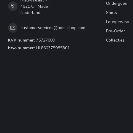
Nieuwstraat 7
Ondergoed
4921 CT Made
Nederland
Shirts
Loungewear
customerservices@hom-shop.com
Pre-Order
KVK nummer:
75727080
Collecties
btw-nummer:
NL860375985B01