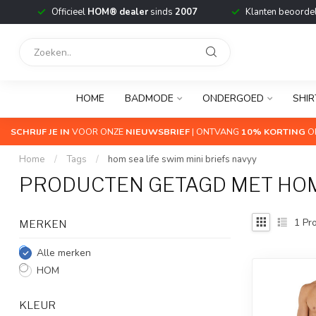
Officieel
HOM® dealer
sinds
2007
Klanten beoorde
HOME
BADMODE
ONDERGOED
SHIR
SCHRIJF JE IN
VOOR ONZE
NIEUWSBRIEF
| ONTVANG
10% KORTING
OP
Home
/
Tags
/
hom sea life swim mini briefs navyy
PRODUCTEN GETAGD MET HOM 
1
Pro
MERKEN
Alle merken
HOM
KLEUR