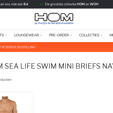
len ons met een
8.4
De grootste collectie
HOM
en
WOH
TS
LOUNGEWEAR
PRE-ORDER
COLLECTIES
M
 JE EERSTE BESTELLING
SEA LIFE SWIM MINI BRIEFS N
ducten