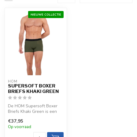
NIEUWE COLLECTIE
HOM
SUPERSOFT BOXER
BRIEFS KHAKI GREEN
De HOM Supersoft Boxer
Briefs Khaki Green is een
luxueuze, minimalistische
€37,95
keuze...
Op voorraad