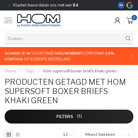
Klanten beoordelen ons met een
8.4
De grootste
8.4
0
MENU
SCHRIJF JE IN
VOOR ONZE
NIEUWSBRIEF
| ONTVANG
10%
KORTING
OP JE EERSTE BESTELLING
Home
/
Tags
/
hom supersoft boxer briefs khaki green
PRODUCTEN GETAGD MET HOM
SUPERSOFT BOXER BRIEFS
KHAKI GREEN
FILTERS