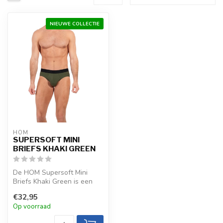
NIEUWE COLLECTIE
HOM
SUPERSOFT MINI
BRIEFS KHAKI GREEN
De HOM Supersoft Mini
Briefs Khaki Green is een
luxueuze, minimalistische
€32,95
keuze ...
Op voorraad