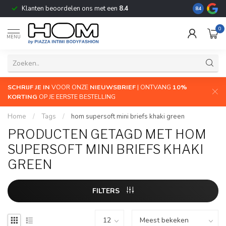
Klanten beoordelen ons met een
8.4
De grootste
8.4
0
MENU
SCHRIJF JE IN
VOOR ONZE
NIEUWSBRIEF
| ONTVANG
10%
KORTING
OP JE EERSTE BESTELLING
Home
/
Tags
/
hom supersoft mini briefs khaki green
PRODUCTEN GETAGD MET HOM
SUPERSOFT MINI BRIEFS KHAKI
GREEN
FILTERS