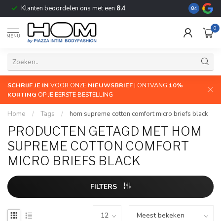
Klanten beoordelen ons met een
8.4
De grootste
8.4
0
MENU
SCHRIJF JE IN
VOOR ONZE
NIEUWSBRIEF
| ONTVANG
10%
KORTING
OP JE EERSTE BESTELLING
Home
/
Tags
/
hom supreme cotton comfort micro briefs black
PRODUCTEN GETAGD MET HOM
SUPREME COTTON COMFORT
MICRO BRIEFS BLACK
FILTERS