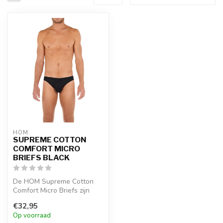
HOM
SUPREME COTTON
COMFORT MICRO
BRIEFS BLACK
De HOM Supreme Cotton
Comfort Micro Briefs zijn
gemaakt van premium
€32,95
supima katoe...
Op voorraad