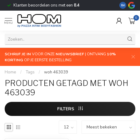
Klanten beoordelen ons met een
8.4
De grootste
8.4
0
MENU
SCHRIJF JE IN
VOOR ONZE
NIEUWSBRIEF
| ONTVANG
10%
KORTING
OP JE EERSTE BESTELLING
Home
/
Tags
/
woh 463039
PRODUCTEN GETAGD MET WOH
463039
FILTERS