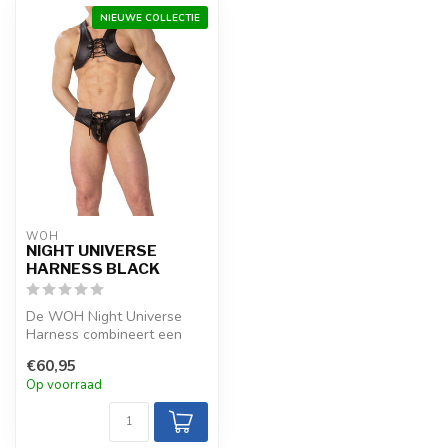
NIEUWE COLLECTIE
WOH
NIGHT UNIVERSE
HARNESS BLACK
De WOH Night Universe
Harness combineert een
glanzende, licht
€60,95
reflecterende stof...
Op voorraad