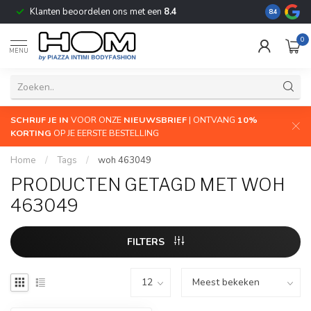
Klanten beoordelen ons met een
8.4
De grootste
8.4
0
MENU
SCHRIJF JE IN
VOOR ONZE
NIEUWSBRIEF
| ONTVANG
10%
KORTING
OP JE EERSTE BESTELLING
Home
/
Tags
/
woh 463049
PRODUCTEN GETAGD MET WOH
463049
FILTERS