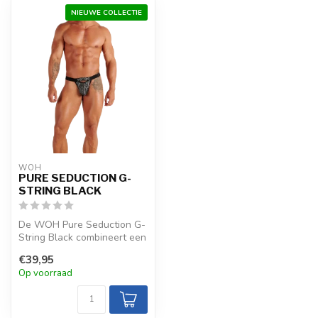
NIEUWE COLLECTIE
WOH
PURE SEDUCTION G-
STRING BLACK
De WOH Pure Seduction G-
String Black combineert een
zwarte basis met
€39,95
goudkleurig...
Op voorraad