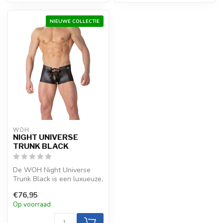
NIEUWE COLLECTIE
WOH
NIGHT UNIVERSE
TRUNK BLACK
De WOH Night Universe
Trunk Black is een luxueuze,
verfijnde keuze met stretchy
€76,95
...
Op voorraad