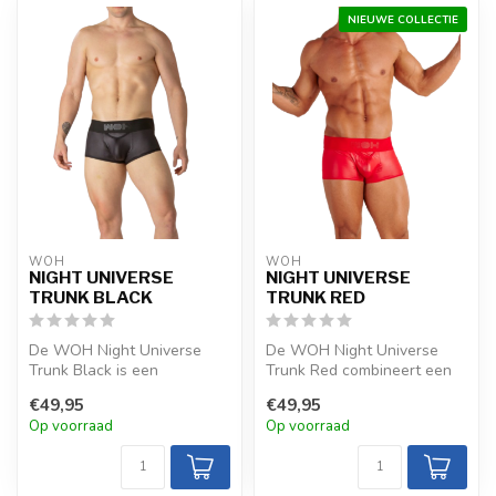
NIEUWE COLLECTIE
WOH
WOH
NIGHT UNIVERSE
NIGHT UNIVERSE
TRUNK BLACK
TRUNK RED
De WOH Night Universe
De WOH Night Universe
Trunk Black is een
Trunk Red combineert een
sportieve, luxueuze keuze
sneldrogende, sportieve
€49,95
€49,95
met zijdezach...
stof met ...
Op voorraad
Op voorraad