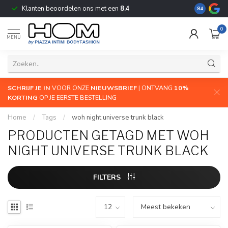
Klanten beoordelen ons met een
8.4
De grootste
8.4
0
MENU
SCHRIJF JE IN
VOOR ONZE
NIEUWSBRIEF
| ONTVANG
10%
KORTING
OP JE EERSTE BESTELLING
Home
/
Tags
/
woh night universe trunk black
PRODUCTEN GETAGD MET WOH
NIGHT UNIVERSE TRUNK BLACK
FILTERS