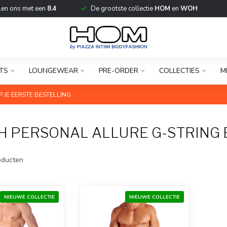
len ons met een
8.4
De grootste collectie
HOM
en
WOH
TS
LOUNGEWEAR
PRE-ORDER
COLLECTIES
M
 JE EERSTE BESTELLING
 PERSONAL ALLURE G-STRING 
ducten
NIEUWE COLLECTIE
NIEUWE COLLECTIE