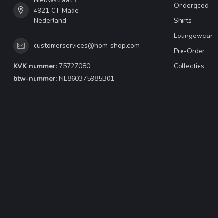
Nieuwstraat 7
Ondergoed
4921 CT Made
Nederland
Shirts
Loungewear
customerservices@hom-shop.com
Pre-Order
KVK nummer:
75727080
Collecties
btw-nummer:
NL860375985B01