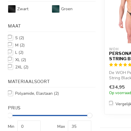
Zwart
Groen
MAAT
S
(2)
M
(2)
WOH
L
(2)
PERSONA
STRING 
XL
(2)
2XL
(2)
De WOH Per
String Black
MATERIAALSOORT
minimalistis
€34,95
Op voorraa
Polyamide, Elastaan
(2)
Vergelij
PRIJS
Min
Max