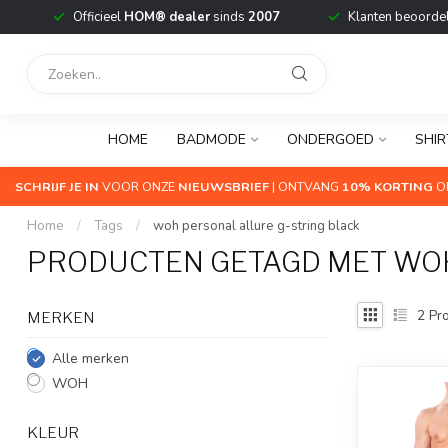
Officieel
HOM® dealer
sinds
2007
Klanten beoorde
HOME
BADMODE
ONDERGOED
SHIR
SCHRIJF JE IN
VOOR ONZE
NIEUWSBRIEF
| ONTVANG
10% KORTING
OP
Home
/
Tags
/
woh personal allure g-string black
PRODUCTEN GETAGD MET WOH
2
Pro
MERKEN
Alle merken
WOH
KLEUR