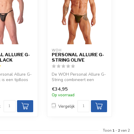
WOH
L ALLURE G-
PERSONAL ALLURE G-
BLACK
STRING OLIVE
sonal Allure G-
De WOH Personal Allure G-
 is een tijdloos
String combineert een
che keuze met ...
minimalistische snit met een
€34,95
ultr...
d
Op voorraad
k
Vergelijk
Toon
1
-
2
van 2