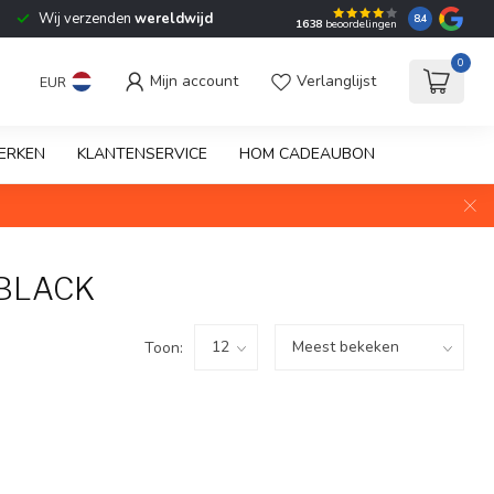
Wij verzenden
wereldwijd
8.4
1638
beoordelingen
0
Mijn account
Verlanglijst
EUR
ERKEN
KLANTENSERVICE
HOM CADEAUBON
BLACK
Toon: