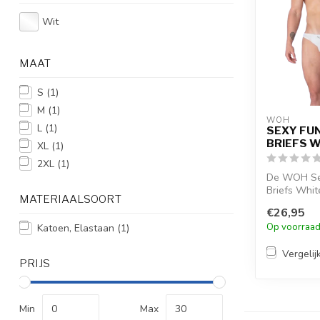
Wit
MAAT
S
(1)
M
(1)
WOH
L
(1)
SEXY FU
BRIEFS 
XL
(1)
2XL
(1)
De WOH Se
Briefs White
MATERIAALSOORT
minimalisti
€26,95
zach...
Op voorraa
Katoen, Elastaan
(1)
Vergelij
PRIJS
Min
Max