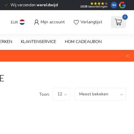
Wij verzenden
wereldwijd
8.4
1638
beoordelingen
0
Mijn account
Verlanglijst
EUR
ERKEN
KLANTENSERVICE
HOM CADEAUBON
E
Toon: