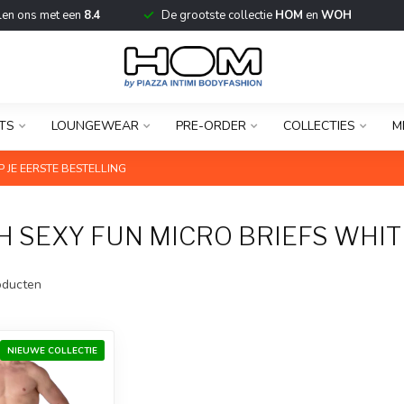
len ons met een
8.4
De grootste collectie
HOM
en
WOH
TS
LOUNGEWEAR
PRE-ORDER
COLLECTIES
M
 JE EERSTE BESTELLING
 SEXY FUN MICRO BRIEFS WHIT
ducten
NIEUWE COLLECTIE