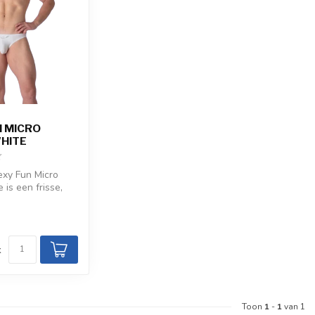
N MICRO
WHITE
xy Fun Micro
 is een frisse,
sche keuze met
d
k
Toon
1
-
1
van 1