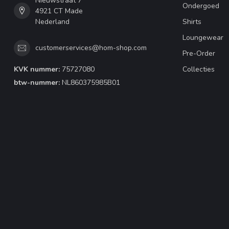
Nieuwstraat 7
Ondergoed
4921 CT Made
Nederland
Shirts
Loungewear
customerservices@hom-shop.com
Pre-Order
KVK nummer:
75727080
Collecties
btw-nummer:
NL860375985B01