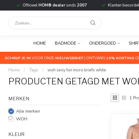
Officieel
HOM® dealer
sinds
2007
Klanten beoorde
HOME
BADMODE
ONDERGOED
SHIR
SCHRIJF JE IN
VOOR ONZE
NIEUWSBRIEF
| ONTVANG
10% KORTING
OP
Home
/
Tags
/
woh sexy fun micro briefs white
PRODUCTEN GETAGD MET WOH
1
Pro
MERKEN
Alle merken
WOH
KLEUR