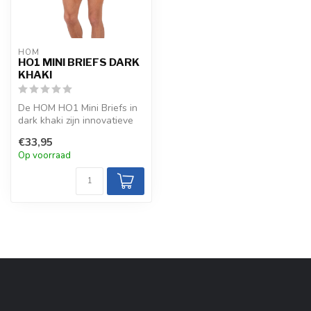
HOM
HO1 MINI BRIEFS DARK
KHAKI
De HOM HO1 Mini Briefs in
dark khaki zijn innovatieve
slips van modal katoen
€33,95
met...
Op voorraad