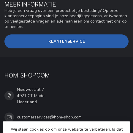
MEER INFORMATIE
Heb je een vraag over een product of je bestelling? Op onze
klantenservicepagina vind je onze bedrijfsgegevens, antwoorden
op veelgestelde vragen en alle manieren om contact met ons op
te nemen.
KLANTENSERVICE
HOM-SHOP.COM
Nieuwstraat 7
4921 CT Made
Nederland
customerservices@hom-shop.com
Wij slaan cookies op om onze website te verbeteren. Is dat
KVK nummer:
75727080