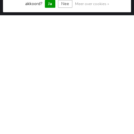
akkoord?
Ja
Nee
Meer over cookies »
btw-nummer:
NL860375985B01
CATEGORIEËN
INFORMATIE
MIJN ACCOUNT
€