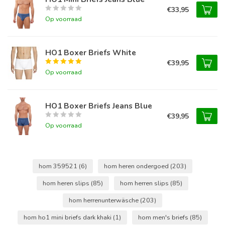
€33,95
Op voorraad
HO1 Boxer Briefs White
€39,95
Op voorraad
HO1 Boxer Briefs Jeans Blue
€39,95
Op voorraad
hom 359521
(6)
hom heren ondergoed
(203)
hom heren slips
(85)
hom herren slips
(85)
hom herrenunterwäsche
(203)
hom ho1 mini briefs dark khaki
(1)
hom men's briefs
(85)