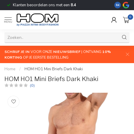
Klanten beoordelen ons met een
8.4
De grootste
8.4
0
MENU
SCHRIJF JE IN
VOOR ONZE
NIEUWSBRIEF
| ONTVANG
10%
KORTING
OP JE EERSTE BESTELLING
Home
/
HOM HO1 Mini Briefs Dark Khaki
HOM HO1 Mini Briefs Dark Khaki
(0)