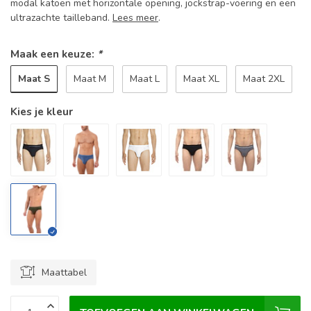
modal katoen met horizontale opening, jockstrap-voering en een
ultrazachte tailleband.
Lees meer
.
Maak een keuze:
*
Maat S
Maat M
Maat L
Maat XL
Maat 2XL
Kies je kleur
Maattabel