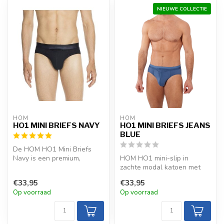
NIEUWE COLLECTIE
HOM
HOM
HO1 MINI BRIEFS NAVY
HO1 MINI BRIEFS JEANS
BLUE
De HOM HO1 Mini Briefs
Navy is een premium,
HOM HO1 mini-slip in
functionele slip met zacht
zachte modal katoen met
modal kat...
horizontale opening en
€33,95
€33,95
verstevigd v...
Op voorraad
Op voorraad