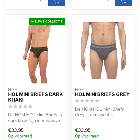
NIEUWE COLLECTIE
HOM
HOM
HO1 MINI BRIEFS DARK
HO1 MINI BRIEFS GREY
KHAKI
De HOM HO1 Mini Briefs
De HOM HO1 Mini Briefs in
Grey is een zachte,
dark khaki zijn innovatieve
functionele keuze met
slips van modal katoen
modaal katoen, ...
€33,95
€33,95
met...
Op voorraad
Op voorraad