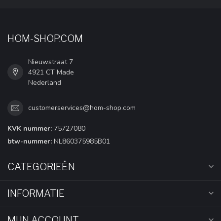
HOM-SHOP.COM
Nieuwstraat 7
4921 CT Made
Nederland
customerservices@hom-shop.com
KVK nummer:
75727080
btw-nummer:
NL860375985B01
CATEGORIEËN
INFORMATIE
MIJN ACCOUNT