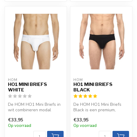
HOM
HOM
HO1 MINI BRIEFS
HO1 MINI BRIEFS
WHITE
BLACK
De HOM HO1 Mini Briefs in
De HOM HO1 Mini Briefs
wit combineren modal
Black is een premium,
katoen met de innovatieve
tijdloze slip met zacht modal
€33,95
€33,95
Horizon...
katoe...
Op voorraad
Op voorraad