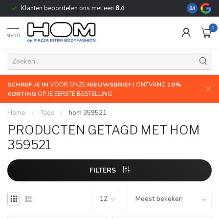
Klanten beoordelen ons met een
8.4
De grootste
8.4
0
MENU
SCHRIJF JE IN
VOOR ONZE
NIEUWSBRIEF
| ONTVANG
10%
KORTING
OP JE EERSTE BESTELLING
Home
/
Tags
/
hom 359521
PRODUCTEN GETAGD MET HOM
359521
FILTERS