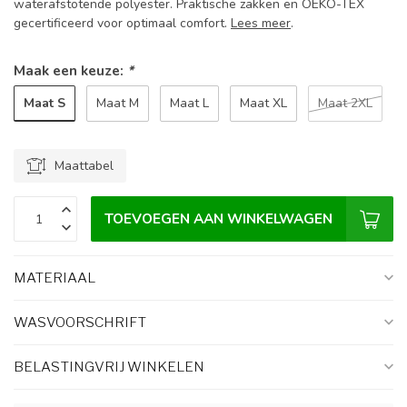
waterafstotende polyester. Praktische zakken en OEKO-TEX
gecertificeerd voor optimaal comfort.
Lees meer
.
Maak een keuze:
*
Maat S
Maat M
Maat L
Maat XL
Maat 2XL
Maattabel
TOEVOEGEN AAN WINKELWAGEN
MATERIAAL
WASVOORSCHRIFT
BELASTINGVRIJ WINKELEN