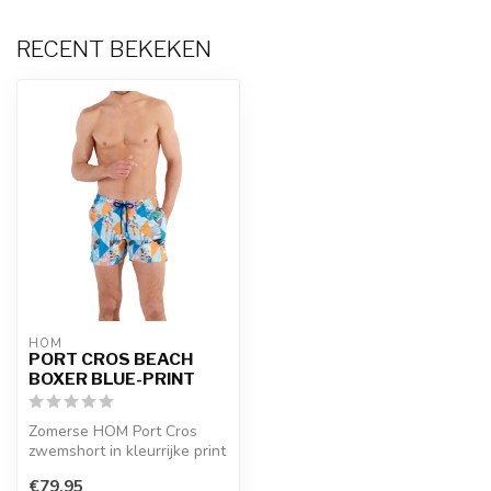
RECENT BEKEKEN
HOM
PORT CROS BEACH
BOXER BLUE-PRINT
Zomerse HOM Port Cros
zwemshort in kleurrijke print
met waterafstotende
€79,95
polyeste...