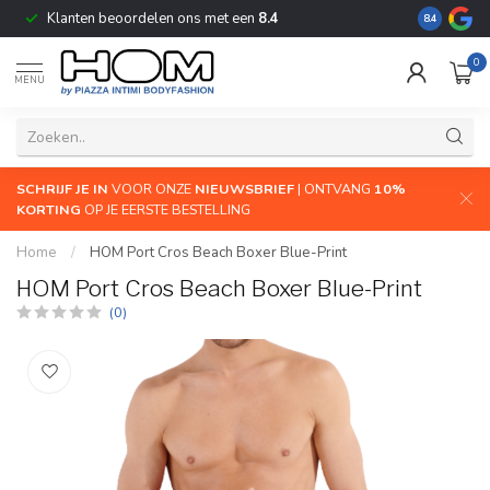
Klanten beoordelen ons met een
8.4
De grootste
8.4
0
MENU
SCHRIJF JE IN
VOOR ONZE
NIEUWSBRIEF
| ONTVANG
10%
KORTING
OP JE EERSTE BESTELLING
Home
/
HOM Port Cros Beach Boxer Blue-Print
HOM Port Cros Beach Boxer Blue-Print
(0)